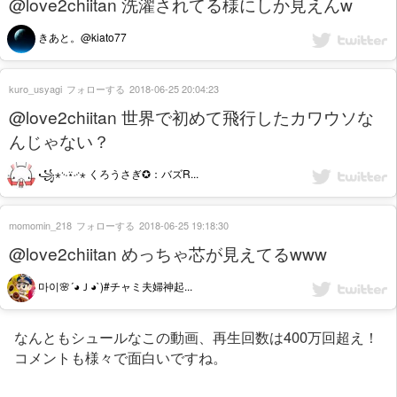
@love2chiitan 洗濯されてる様にしか見えんw
きあと。@kiato77
kuro_usyagi
フォローする
2018-06-25 20:04:23
@love2chiitan 世界で初めて飛行したカワウソな
んじゃない？
꧁⋆࿙⍣࿚⋆ くろうさぎ✪：バズR...
momomin_218
フォローする
2018-06-25 19:18:30
@love2chiitan めっちゃ芯が見えてるwww
마이🌸´◕Ｊ◕`)#チャミ夫婦神起...
なんともシュールなこの動画、再生回数は400万回超え！
コメントも様々で面白いですね。