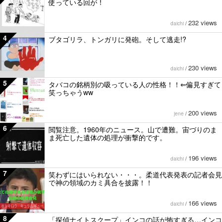
使っている回が！
232 views
daichi
/
4
ブタゴリラ、トンガリに発砲。そして逃走!?
230 views
daichi
/
5
タバコの銘柄別の吸っている人の性格！！⇐偏見すぎて
笑っちゃうww
200 views
jene
/
6
閲覧注意。1960年のニュース。山で遭難。宙づりのま
ま死亡した遺体の処理が衝撃的です。
196 views
daichi
/
7
笑わずにはいられない・・・。柔道代表発表の記者会見
で神の領域のカミ具合を披露！！
166 views
daichi
/
8
「探偵ナイトスクープ」インコの話が怖すぎる…インコ