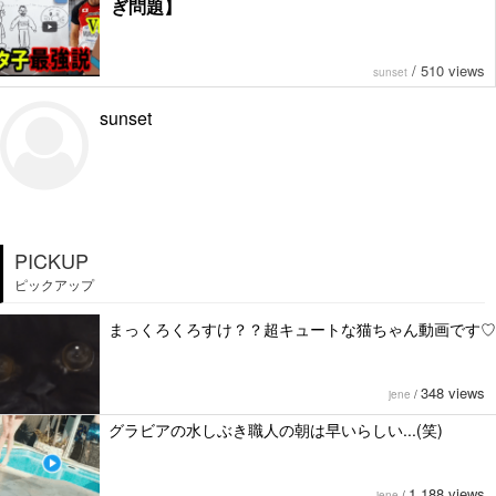
ぎ問題】
/
510 views
sunset
sunset
PICKUP
ピックアップ
まっくろくろすけ？？超キュートな猫ちゃん動画です♡
348 views
jene
/
グラビアの水しぶき職人の朝は早いらしい...(笑)
1,188 views
jene
/