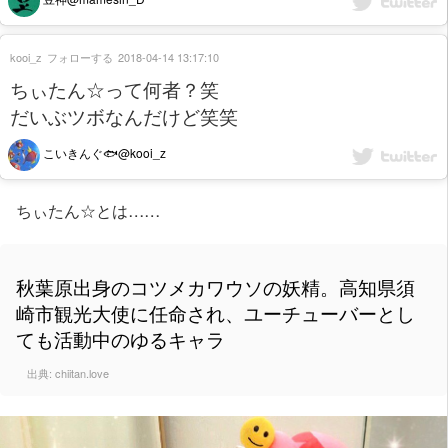
kooi_z
フォローする
2018-04-14 13:17:10
ちぃたん☆って何者？笑
だいぶツボなんだけど笑笑
こいきんぐ🐟@kooi_z
ちぃたん☆とは……
秋葉原出身のコツメカワウソの妖精。高知県須
崎市観光大使に任命され、ユーチューバーとし
ても活動中のゆるキャラ
出典:
chiitan.love