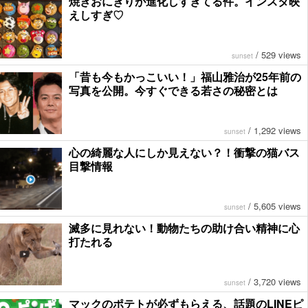
焼きおにぎりが進化しすぎてる件。インスタ映
えしすぎ♡
/
529 views
sunset
「昔も今もかっこいい！」福山雅治が25年前の
写真を公開。今すぐできる若さの秘密とは
/
1,292 views
sunset
心の綺麗な人にしか見えない？！衝撃の猫バス
目撃情報
/
5,605 views
sunset
滅多に見れない！動物たちの助け合い精神に心
打たれる
/
3,720 views
sunset
マックのポテトが必ずもらえる、話題のLINEピ