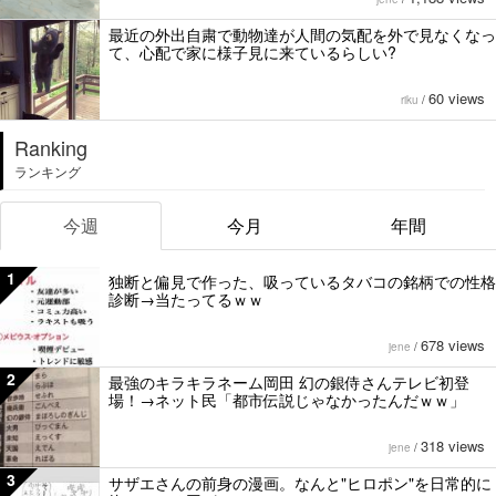
最近の外出自粛で動物達が人間の気配を外で見なくなっ
て、心配で家に様子見に来ているらしい?
60 views
riku
/
Ranking
ランキング
今週
今月
年間
1
独断と偏見で作った、吸っているタバコの銘柄での性格
診断→当たってるｗｗ
678 views
jene
/
2
最強のキラキラネーム岡田 幻の銀侍さんテレビ初登
場！→ネット民「都市伝説じゃなかったんだｗｗ」
318 views
jene
/
3
サザエさんの前身の漫画。なんと"ヒロポン"を日常的に