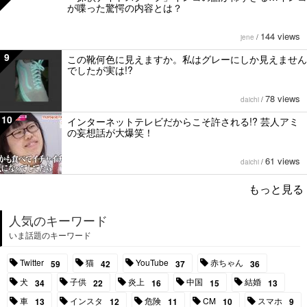
が喋った驚愕の内容とは？
144 views
jene
/
9
この靴何色に見えますか。私はグレーにしか見えません
でしたが実は!?
78 views
daichi
/
10
インターネットテレビだからこそ許される!? 芸人アミ
の妄想話が大爆笑！
61 views
daichi
/
もっと見る
人気のキーワード
いま話題のキーワード
Twitter
猫
YouTube
赤ちゃん
59
42
37
36
犬
子供
炎上
中国
結婚
34
22
16
15
13
車
インスタ
危険
CM
スマホ
13
12
11
10
9