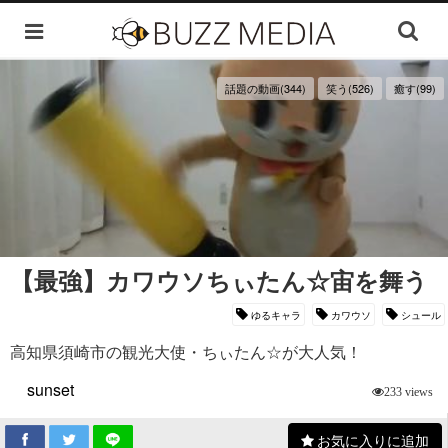
話題の動画(344)
笑う(526)
癒す(99)
【最強】カワウソちぃたん☆宙を舞う
ゆるキャラ
カワウソ
シュール
高知県須崎市の観光大使・ちぃたん☆が大人気！
sunset
233 views
お気に入りに追加