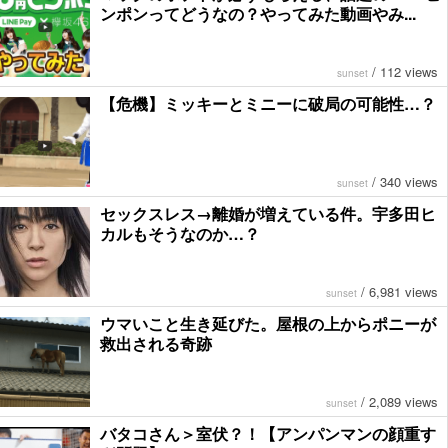
ンポンってどうなの？やってみた動画やみ...
/
112 views
sunset
【危機】ミッキーとミニーに破局の可能性…？
/
340 views
sunset
セックスレス→離婚が増えている件。宇多田ヒ
カルもそうなのか…？
/
6,981 views
sunset
ウマいこと生き延びた。屋根の上からポニーが
救出される奇跡
/
2,089 views
sunset
バタコさん＞室伏？！【アンパンマンの顔重す