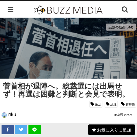
話題の動画(344)
菅首相が退陣へ。総裁選には出馬せ
ず！再選は困難と判断と会見で表明。
政治
総理
菅辞任
riku
465 views
お気に入りに追加