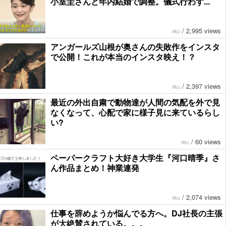
小室圭さんと年内結婚で調整。儀式行わず...
/
2,995 views
riku
アンガールズ山根が奥さんの失敗作をインスタ
で公開！これが本当のインスタ映え！？
/
2,397 views
riku
最近の外出自粛で動物達が人間の気配を外で見
なくなって、心配で家に様子見に来ているらし
い?
/
60 views
riku
ペーパークラフト大好き大学生『河口晴季』さ
ん作品まとめ！神業連発
/
2,074 views
riku
仕事を辞めようか悩んでる方へ。DJ社長の主張
が大絶賛されている。。。