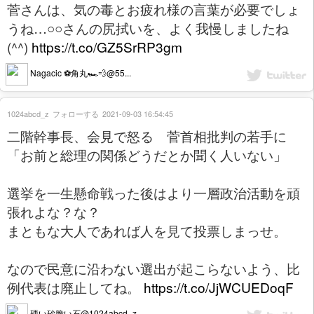
菅さんは、気の毒とお疲れ様の言葉が必要でしょ
うね…○○さんの尻拭いを、よく我慢しましたね
(^^)
https://t.co/GZ5SrRP3gm
Nagacic ⚽️角丸🏎💨@55...
1024abcd_z
フォローする
2021-09-03 16:54:45
二階幹事長、会見で怒る 菅首相批判の若手に
「お前と総理の関係どうだとか聞く人いない」
選挙を一生懸命戦った後はより一層政治活動を頑
張れよな？な？
まともな大人であれば人を見て投票しまっせ。
なので民意に沿わない選出が起こらないよう、比
例代表は廃止してね。
https://t.co/JjWCUEDoqF
硬い砂脆い石@1024abcd_z