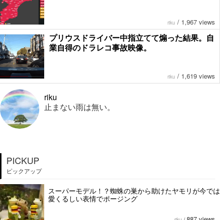
/
1,967 views
riku
プリウスドライバー中指立てて煽った結果。自
業自得のドラレコ事故映像。
/
1,619 views
riku
riku
止まない雨は無い。
PICKUP
ピックアップ
スーパーモデル！？蜘蛛の巣から助けたヤモリが今では
愛くるしい表情でポージング
887 views
riku
/