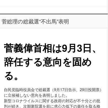
菅総理の総裁選“不出馬”表明
菅義偉首相は9月3日、
辞任する意向を固め
る。
自民党臨時役員会で総裁選（9月17日告示、29日投開票）
に立候補しない意向を表明しました。
新型コロナウイルスに関する政府の対応が不十分との批
判が続き、次期衆院選を前に求心力低下の責任を取る格