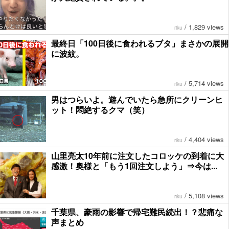
/
1,829 views
riku
最終日「100日後に食われるブタ」まさかの展開
に波紋。
/
5,714 views
riku
男はつらいよ。遊んでいたら急所にクリーンヒ
ット！悶絶するクマ（笑）
/
4,404 views
riku
山里亮太10年前に注文したコロッケの到着に大
感激！奥様と「もう1回注文しよう」⇒今は...
/
5,108 views
riku
千葉県、豪雨の影響で帰宅難民続出！？悲痛な
声まとめ