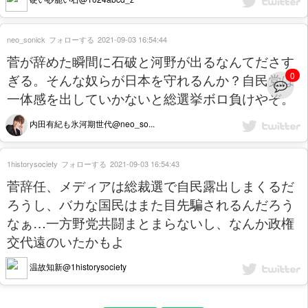
neo_sonick
フォローする
2021-09-03 16:54:44
菅が辞めた瞬間に石破と河野が出るなんてださす
0
ぎる。そんな奴らが日本を守れるんか？自民党は
一体感を出していかないと総選挙ボロ負けやぞ。
内田有紀も氷河期世代@neo_so...
1historysociety
フォローする
2021-09-03 16:54:43
菅辞任、メディアは総裁選で自民露出しまくるだ
ろうし、バカな国民はまた目先騙されるんだろう
なぁ…一方野党共闘まとまらないし、なんか政権
交代遠のいたかもよ
温故知新@1historysociety