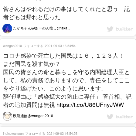
菅さんはやれるだけの事はしてくれたと思う 記
者どもは帰れと思った
たかちゃん@あーのん推し@taka...
wangon2010
フォローする
2021-09-03 16:54:54
コロナ感染で死亡した国民は１６，１２３人！
まだ国民を殺す気か？
国民の皆さんの命と暮らしを守る内閣総理大臣と
して、私の責務でありますので、専任をしてここ
をやり遂げたい、このように思います。
辞任理由は「感染拡大の防止に専任」 菅首相、記
者の追加質問は無視
https://t.co/U86UFnyJWW
臥龍通信@wangon2010
inuinuwanwan
フォローする
2021-09-03 16:54:53