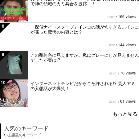
で神の領域のカミ具合を披露！！
166 views
daichi
/
8
「探偵ナイトスクープ」インコの話が怖すぎる…インコ
が喋った驚愕の内容とは？
144 views
jene
/
9
この靴何色に見えますか。私はグレーにしか見えません
でしたが実は!?
78 views
daichi
/
10
インターネットテレビだからこそ許される!? 芸人アミ
の妄想話が大爆笑！
61 views
daichi
/
もっと見る
人気のキーワード
いま話題のキーワード