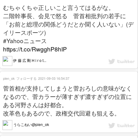
むちゃくちゃ正しいこと言うてはるがな。
二階幹事長、会見で怒る 菅首相批判の若手に
「お前と総理の関係どうだとか聞く人いない」(デ
イリースポーツ)
#Yahooニュース
https://t.co/RwgghP8hIP
伊 藤 広 剛 H i r o t...
pien_ok
フォローする
2021-09-03 16:54:37
菅首相が支持してしまうと菅おろしの意味がなく
なるので、菅カラーが薄すぎず濃すぎずの位置に
ある河野さんは好都合。
改革色もあるので、政権交代回避も狙える。
うらこねい@pien_ok