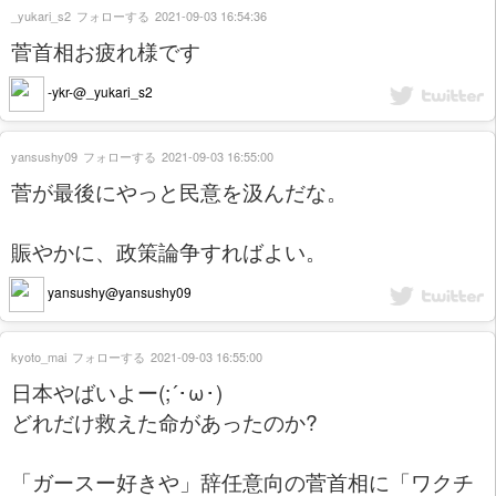
_yukari_s2
フォローする
2021-09-03 16:54:36
菅首相お疲れ様です
-ykr-@_yukari_s2
yansushy09
フォローする
2021-09-03 16:55:00
菅が最後にやっと民意を汲んだな。
賑やかに、政策論争すればよい。
yansushy@yansushy09
kyoto_mai
フォローする
2021-09-03 16:55:00
日本やばいよー(;´･ω･)
どれだけ救えた命があったのか?
「ガースー好きや」辞任意向の菅首相に「ワクチ