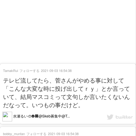
TamakRui
フォローする
2021-09-03 16:54:38
テレビ流してたら、菅さんがやめる事に対して
「こんな大変な時に投げ出してｒｙ」とか言って
いて、結局マスコミって文句しか言いたくないん
だなって。いつもの事だけど。
水瀬るい🎨🎃🏢@Skeb募集中@T...
bobby_muntan
フォローする
2021-09-03 16:54:38