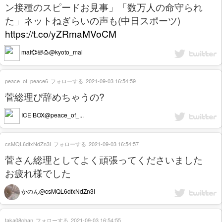
ン接種のスピードお見事」「数万人の命守られ
た」ネットねぎらいの声も(中日スポーツ)
https://t.co/yZRmaMVoCM
mai💞🛀🍮@kyoto_mai
peace_of_peace6
フォローする
2021-09-03 16:54:59
菅総理ぴ辞めちゃうの?
ICE BOX@peace_of_...
csMQL6dfxNdZn3I
フォローする
2021-09-03 16:54:57
菅さん総理としてよく頑張ってくださいました
お疲れ様でした
かのん@csMQL6dfxNdZn3I
taka08chan
フォローする
2021-09-03 16:54:55