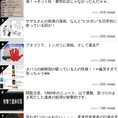
場！→ネット民「都市伝説じゃなかったんだｗｗ」
318 views
jene
/
3
サザエさんの前身の漫画。なんと"ヒロポン"を日常的に
使っている回が！
232 views
daichi
/
4
ブタゴリラ、トンガリに発砲。そして逃走!?
230 views
daichi
/
5
タバコの銘柄別の吸っている人の性格！！⇐偏見すぎて
笑っちゃうww
200 views
jene
/
6
閲覧注意。1960年のニュース。山で遭難。宙づりのま
ま死亡した遺体の処理が衝撃的です。
196 views
daichi
/
7
笑わずにはいられない・・・。柔道代表発表の記者会見