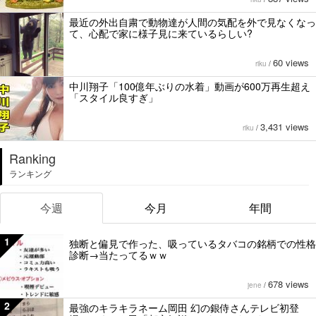
最近の外出自粛で動物達が人間の気配を外で見なくなっ
て、心配で家に様子見に来ているらしい?
60 views
riku
/
中川翔子「100億年ぶりの水着」動画が600万再生超え
「スタイル良すぎ」
3,431 views
riku
/
Ranking
ランキング
今週
今月
年間
1
独断と偏見で作った、吸っているタバコの銘柄での性格
診断→当たってるｗｗ
678 views
jene
/
2
最強のキラキラネーム岡田 幻の銀侍さんテレビ初登