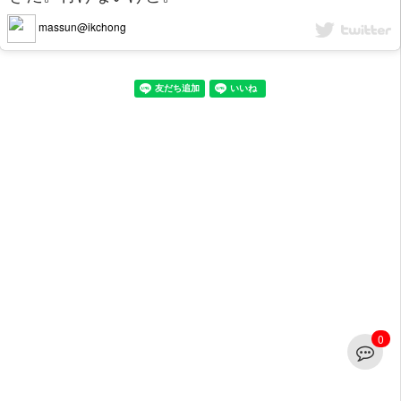
massun@ikchong
0