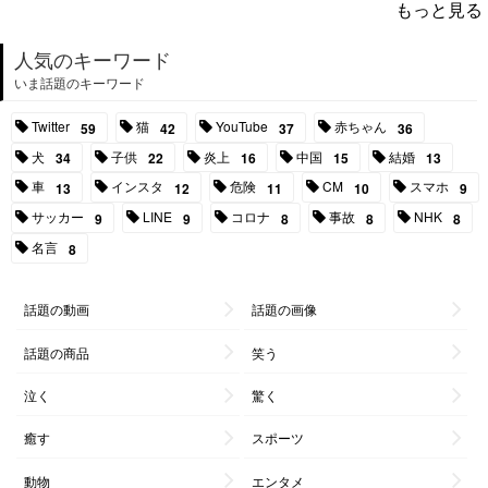
もっと見る
人気のキーワード
いま話題のキーワード
Twitter
猫
YouTube
赤ちゃん
59
42
37
36
犬
子供
炎上
中国
結婚
34
22
16
15
13
車
インスタ
危険
CM
スマホ
13
12
11
10
9
サッカー
LINE
コロナ
事故
NHK
9
9
8
8
8
名言
8
話題の動画
話題の画像
話題の商品
笑う
泣く
驚く
癒す
スポーツ
動物
エンタメ