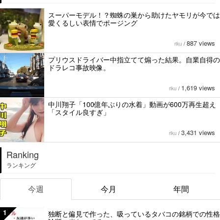
スーパーモデル！？蜘蛛の巣から助けたヤモリが今では
愛くるしい表情でポージング
887 views
riku
/
プリウスドライバー中指立てて煽った結果。自業自得の
ドラレコ事故映像。
1,619 views
riku
/
中川翔子「100億年ぶりの水着」動画が600万再生超え
「スタイル良すぎ」
3,431 views
riku
/
Ranking
ランキング
今週
今月
年間
1
独断と偏見で作った、吸っているタバコの銘柄での性格