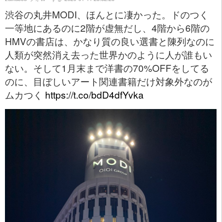
渋谷の丸井MODI、ほんとに凄かった。ドのつく
一等地にあるのに2階が虚無だし、4階から6階の
HMVの書店は、かなり質の良い選書と陳列なのに
人類が突然消え去った世界かのように人が誰もい
ない。そして1月末まで洋書の70%OFFをしてる
のに、目ぼしいアート関連書籍だけ対象外なのが
ムカつく
https://t.co/bdD4dfYvka