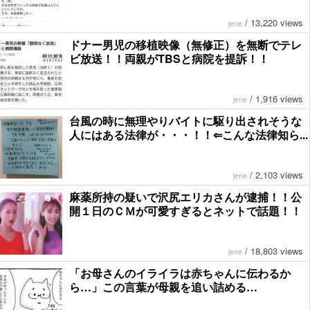
/
13,220 views
jene
ドナー男児の移植映像（無修正）を無断でテレ
ビ放送！！両親がTBSと病院を提訴！！
/
1,916 views
jene
台風の時に無理やりバイトに駆り出されそうな
人にはある法律が・・・！！⇐こんな法律知ら...
/
2,103 views
jene
麻薬所持の疑いで沢尻エリカさんが逮捕！！公
開１日のＣＭが可愛すぎるとネットで話題！！
/
18,803 views
jene
「お母さんのイライラは赤ちゃんに伝わるか
ら…」この言葉が母親を追い詰める…