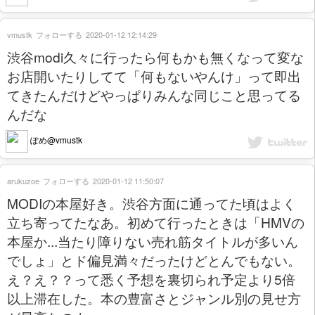
vmustk
フォローする
2020-01-12 12:14:29
渋谷modi久々に行ったら何もかも無くなって変な
お店開いたりしてて「何もないやんけ」って即出
てきたんだけどやっぱりみんな同じこと思ってる
んだな
ぽめ@vmustk
arukuzoe
フォローする
2020-01-12 11:50:07
MODIの本屋好き。渋谷方面に通ってた頃はよく
立ち寄ってたなあ。初めて行ったときは「HMVの
本屋か...当たり障りない売れ筋タイトルが多いん
でしょ」とド偏見満々だったけどとんでもない。
え？え？？って悉く予想を裏切られ予定より5倍
以上滞在した。本の豊富さとジャンル別の見せ方