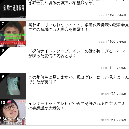
ま死亡した遺体の処理が衝撃的です。
196 views
daichi
/
7
笑わずにはいられない・・・。柔道代表発表の記者会見
で神の領域のカミ具合を披露！！
166 views
daichi
/
8
「探偵ナイトスクープ」インコの話が怖すぎる…インコ
が喋った驚愕の内容とは？
144 views
jene
/
9
この靴何色に見えますか。私はグレーにしか見えません
でしたが実は!?
78 views
daichi
/
10
インターネットテレビだからこそ許される!? 芸人アミ
の妄想話が大爆笑！
61 views
daichi
/