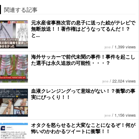
関連する記事
元水産省事務次官の息子に送った絵がテレビで
無断放送！！著作権はどうなってるんだ！？
と...
/
1,399 views
jene
海外サッカーで前代未聞の事件！事件を起こし
た選手は永久追放の可能性・・・？
/
22,024 views
jene
血液クレンジングって意味がない！？衝撃の事
実にびっくり！！
/
1,156 views
jene
オタクを怒らせると大変なことになるぞ！何が
怖いのかわかるツイートに衝撃！！