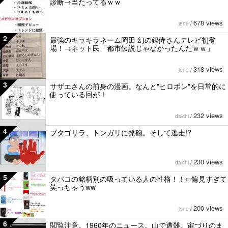
診断→当たってるｗｗ
678 views
jene
/
2
最強のキラキラネーム岡田 幻の銀侍さんテレビ初登
場！→ネット民「都市伝説じゃなかったんだｗｗ」
318 views
jene
/
3
サザエさんの前身の漫画。なんと"ヒロポン"を日常的に
使っている回が！
232 views
daichi
/
4
ブタゴリラ、トンガリに発砲。そして逃走!?
230 views
daichi
/
5
タバコの銘柄別の吸っている人の性格！！⇐偏見すぎて
笑っちゃうww
200 views
jene
/
6
閲覧注意。1960年のニュース。山で遭難。宙づりのま