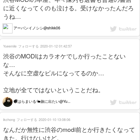
に近くなってくのも泣ける。受けなかったんだろ
うね…
アーバンイノシシ@shikk06
Yueemile
フォローする
2020-01-12 01:42:57
渋谷のMODIはカラオケでしか行ったことない
な…
そんなに空虚なビルになってるのか…
立地が全てではないということだね。
☻ີはらまいる🌤️旅に出たい@Yu...
ikchong
フォローする
2020-01-10 13:08:06
なんだか無性に渋谷のmodi前とか行きたくなって
きた。行けないけど。