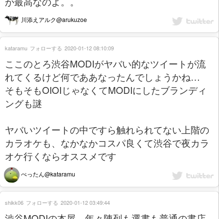
が最高なのよ。。
川添えアルク@arukuzoe
kataramu
フォローする
2020-01-12 08:10:09
ここのとろ渋谷MODIがヤバい的なツイートが流
れてくるけど何でああなったんでしょうかね…
そもそもOIOIじゃなくてMODIにしたブランディ
ングも謎
ヤバいツイートの中ですら触れられてない上階の
カラオケも、なかなかコスパ良くて渋谷で夜カラ
オケ行くならオススメです
ぺったん@kataramu
shikk06
フォローする
2020-01-12 03:49:44
渋谷MODIの本屋、年々陳列も選書も普通の書店