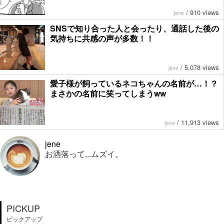
/
910 views
jene
SNSで知り合った人と会ったり、通話した後の
気持ちに共感の声が多数！！
/
5,078 views
jene
愛子様が飼っているネコちゃんの名前が…！？
まさかの名前に笑ってしまうww
/
11,913 views
jene
jene
お洒落って...ムズイ。
PICKUP
ピックアップ