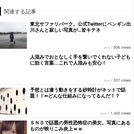
関連する記事
東北サファリパーク。公式Twitterにペンギン出
川さんと寂しい写真が...皆キテネ
/
856 views
jene
人混みでおとなしく手を繋いでくれない子ども
に効く言葉…これで人混みも安心！
/
537 views
jene
予想とは違う動きをする砂時計がネットで話
題！！⇐どんな仕組みになってるんだ！？
/
1,402 views
jene
ＳＮＳで話題の男性恐怖症の美女。写真にある
ものが映りこみ炎上ｗｗ