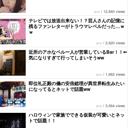
/
12,840 views
jene
テレビでは放送出来ない！？芸人さんの記憶に
残るファンレターがトラウマレベルだった…ｗ
ｗ
/
2,620 views
jene
近所のアホなペルー人が営業しているBar！！⇐
気になりすぎて行ってしまいそうww
/
1,662 views
jene
即位礼正殿の儀の安倍総理が異世界転生みたい
になってるとネットで話題ww
/
3,564 views
jene
ハロウィンで家族でできる仮装が可愛いとネッ
トで話題！！