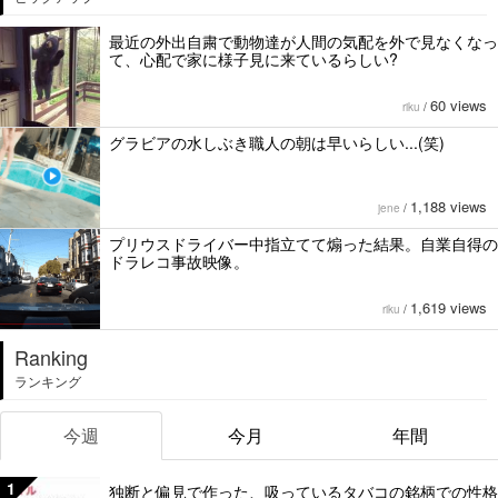
最近の外出自粛で動物達が人間の気配を外で見なくなっ
て、心配で家に様子見に来ているらしい?
60 views
riku
/
グラビアの水しぶき職人の朝は早いらしい...(笑)
1,188 views
jene
/
プリウスドライバー中指立てて煽った結果。自業自得の
ドラレコ事故映像。
1,619 views
riku
/
Ranking
ランキング
今週
今月
年間
1
独断と偏見で作った、吸っているタバコの銘柄での性格