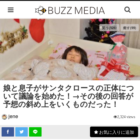
笑う(526)
癒す(99)
娘と息子がサンタクロースの正体につ
いて議論を始めた！→その後の回答が
予想の斜め上をいくものだった！
jene
2,324 views
お気に入りに追加