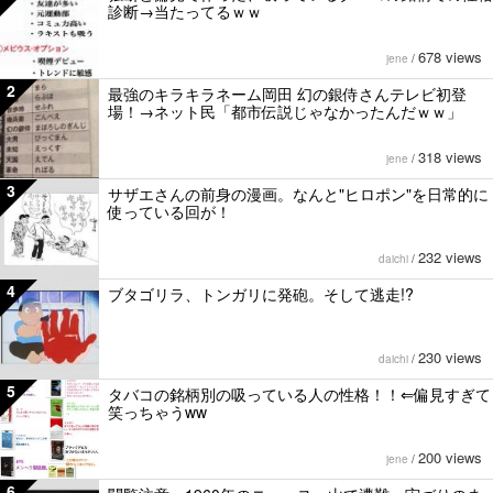
診断→当たってるｗｗ
678 views
jene
/
2
最強のキラキラネーム岡田 幻の銀侍さんテレビ初登
場！→ネット民「都市伝説じゃなかったんだｗｗ」
318 views
jene
/
3
サザエさんの前身の漫画。なんと"ヒロポン"を日常的に
使っている回が！
232 views
daichi
/
4
ブタゴリラ、トンガリに発砲。そして逃走!?
230 views
daichi
/
5
タバコの銘柄別の吸っている人の性格！！⇐偏見すぎて
笑っちゃうww
200 views
jene
/
6