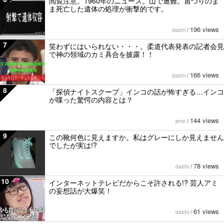
閲覧注意。1960年のニュース。山で遭難。宙づりのま
ま死亡した遺体の処理が衝撃的です。
196 views
daichi
/
7
笑わずにはいられない・・・。柔道代表発表の記者会見
で神の領域のカミ具合を披露！！
166 views
daichi
/
8
「探偵ナイトスクープ」インコの話が怖すぎる…インコ
が喋った驚愕の内容とは？
144 views
jene
/
9
この靴何色に見えますか。私はグレーにしか見えません
でしたが実は!?
78 views
daichi
/
10
インターネットテレビだからこそ許される!? 芸人アミ
の妄想話が大爆笑！
61 views
daichi
/