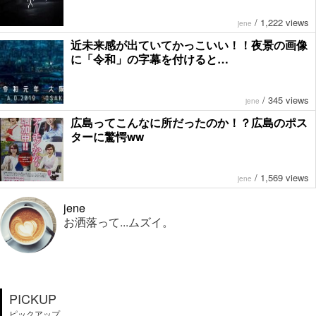
/
1,222 views
jene
近未来感が出ていてかっこいい！！夜景の画像
に「令和」の字幕を付けると…
/
345 views
jene
広島ってこんなに所だったのか！？広島のポス
ターに驚愕ww
/
1,569 views
jene
jene
お洒落って...ムズイ。
PICKUP
ピックアップ