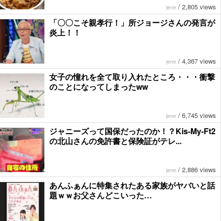
/
2,805 views
jene
「〇〇こそ親孝行！」所ジョージさんの発言が
炎上！！
/
4,367 views
jene
女子の憧れを全て取り入れたところ・・・衝撃
のことになってしまったww
/
6,745 views
jene
ジャニーズって国保だったのか！？Kis-My-Ft2
の北山さんの免許書と保険証がテレ...
/
2,886 views
jene
あんふぁんに特集されたある家族がヤバいと話
題ｗｗお父さんどこいった…