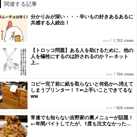
関連する記事
分かりみが深い・・・辛いもの好きあるあるに
共感する人続出！
/
1,763 views
jene
【トロッコ問題】ある人を助けるために、他の
人を犠牲にするのは許されるのか？←ネット
上...
/
794 views
jene
コピー完了前に紙を取らないと何処かへ消えて
しまうプリンター！？⇐上手いことできてるな
ww
/
928 views
jene
常連でも知らない吉野家の裏メニューが話題！
←年間バイトしてたが、1度も注文なかった…