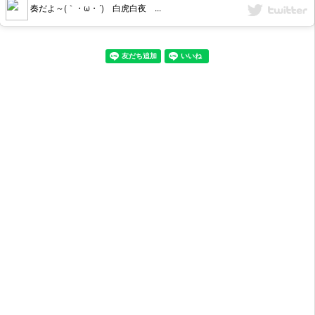
奏だよ～(｀・ω・´) 白虎白夜 ...