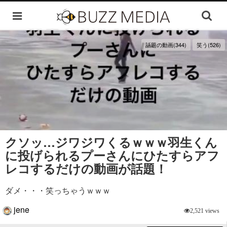
話題の動画(344)
笑う(526)
クソッ…ジワジワくるｗｗｗ羽生くん
に投げられるプーさんにひたすらアフ
レコするだけの動画が話題！
ダメ・・・笑っちゃうｗｗｗ
jene
2,521 views