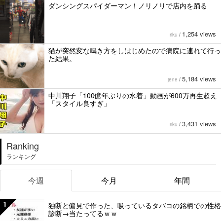
ダンシングスパイダーマン！ノリノリで店内を踊る
1,254 views
riku
/
猫が突然変な鳴き方をしはじめたので病院に連れて行っ
た結果。
5,184 views
jene
/
中川翔子「100億年ぶりの水着」動画が600万再生超え
「スタイル良すぎ」
3,431 views
riku
/
Ranking
ランキング
今週
今月
年間
1
独断と偏見で作った、吸っているタバコの銘柄での性格
診断→当たってるｗｗ