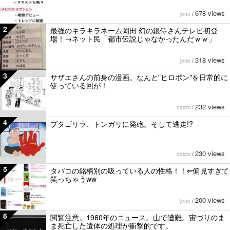
678 views
jene
/
2
最強のキラキラネーム岡田 幻の銀侍さんテレビ初登
場！→ネット民「都市伝説じゃなかったんだｗｗ」
318 views
jene
/
3
サザエさんの前身の漫画。なんと"ヒロポン"を日常的に
使っている回が！
232 views
daichi
/
4
ブタゴリラ、トンガリに発砲。そして逃走!?
230 views
daichi
/
5
タバコの銘柄別の吸っている人の性格！！⇐偏見すぎて
笑っちゃうww
200 views
jene
/
6
閲覧注意。1960年のニュース。山で遭難。宙づりのま
ま死亡した遺体の処理が衝撃的です。