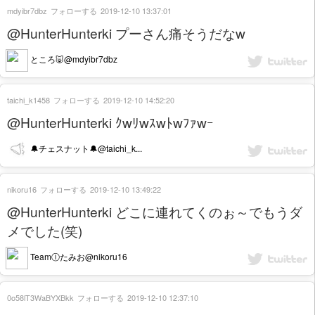
mdyibr7dbz
フォローする
2019-12-10 13:37:01
@HunterHunterki プーさん痛そうだなw
ところ🐷@mdyibr7dbz
taichi_k1458
フォローする
2019-12-10 14:52:20
@HunterHunterki ｸwﾘwｽwﾄwﾌｧwｰ
🔔チェスナット🔔@taichi_k...
nikoru16
フォローする
2019-12-10 13:49:22
@HunterHunterki どこに連れてくのぉ～でもうダ
メでした(笑)
TeamⒾたみお@nikoru16
0o58lT3WaBYXBkk
フォローする
2019-12-10 12:37:10