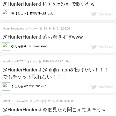
@HunterHunterki ﾄﾞｺﾆﾂﾚﾃｸﾉｫ~で吹いたw
尊【ミコト】🌏💜@Hold_out...
kkum_hwansang
フォローする
2019-12-10 16:05:56
@HunterHunterki 落ち着きすぎwww
やわら@kkum_hwansang
kyon2yuzu1207
フォローする
2019-12-10 13:51:36
@HunterHunterki @ninjin_ash8 投げたい！！！
でもチケット取れない！！！
きょん@kyon2yuzu1207
vSFNdUHVbkoA42e
フォローする
2019-12-10 16:34:06
@HunterHunterki 今度見たら聞こえてきそうｗ