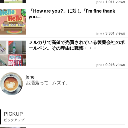
/
1,011 views
jene
「How are you?」に対し「I'm fine thank
you....
/
3,361 views
jene
メルカリで高値で売買されている製薬会社のボ
ールペン。その理由に戦慄・・・
/
9,216 views
jene
jene
お洒落って...ムズイ。
PICKUP
ピックアップ