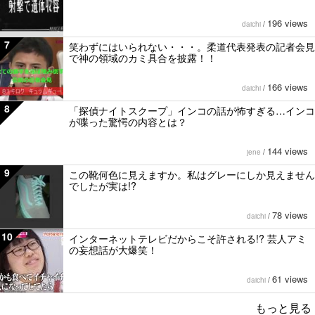
196 views
daichi
/
7
笑わずにはいられない・・・。柔道代表発表の記者会見
で神の領域のカミ具合を披露！！
166 views
daichi
/
8
「探偵ナイトスクープ」インコの話が怖すぎる…インコ
が喋った驚愕の内容とは？
144 views
jene
/
9
この靴何色に見えますか。私はグレーにしか見えません
でしたが実は!?
78 views
daichi
/
10
インターネットテレビだからこそ許される!? 芸人アミ
の妄想話が大爆笑！
61 views
daichi
/
もっと見る