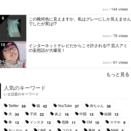
144 views
jene
/
9
この靴何色に見えますか。私はグレーにしか見えません
でしたが実は!?
78 views
daichi
/
10
インターネットテレビだからこそ許される!? 芸人アミ
の妄想話が大爆笑！
61 views
daichi
/
もっと見る
人気のキーワード
いま話題のキーワード
Twitter
猫
YouTube
赤ちゃん
59
42
37
36
犬
子供
炎上
中国
結婚
34
22
16
15
13
車
インスタ
危険
CM
スマホ
13
12
11
10
9
サッカー
LINE
コロナ
事故
NHK
9
9
8
8
8