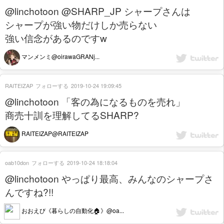
@linchotoon @SHARP_JP シャープさんは
シャープが強い物だけしか売らない
強い信念があるのですw
マンメンミ@oirawaGRANj...
RAITEIZAP
フォローする
2019-10-24 19:09:45
@linchotoon 「客の為になるものを売れ」
商売十訓を理解してるSHARP?
RAITEIZAP@RAITEIZAP
oab10don
フォローする
2019-10-24 18:18:04
@linchotoon やっぱり最高、みんなのシャープさ
んですね?!!
おおえび《暮らしの自動化🏠》@oa...