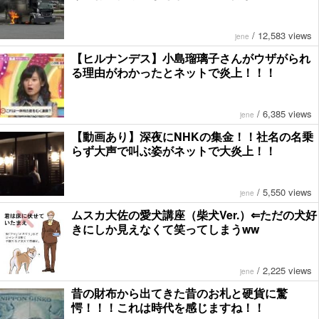
/
12,583 views
jene
【ヒルナンデス】小島瑠璃子さんがウザがられ
る理由がわかったとネットで炎上！！！
/
6,385 views
jene
【動画あり】深夜にNHKの集金！！社名の名乗
らず大声で叫ぶ姿がネットで大炎上！！
/
5,550 views
jene
ムスカ大佐の愛犬講座（柴犬Ver.）⇐ただの犬好
きにしか見えなくて笑ってしまうww
/
2,225 views
jene
昔の財布から出てきた昔のお札と硬貨に驚
愕！！！これは時代を感じますね！！