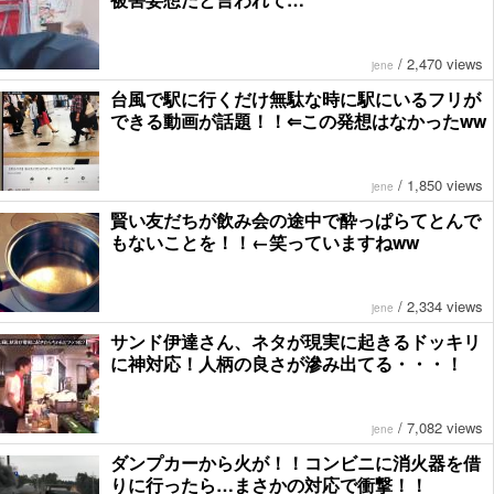
/
2,470 views
jene
台風で駅に行くだけ無駄な時に駅にいるフリが
できる動画が話題！！⇐この発想はなかったww
/
1,850 views
jene
賢い友だちが飲み会の途中で酔っぱらてとんで
もないことを！！←笑っていますねww
/
2,334 views
jene
サンド伊達さん、ネタが現実に起きるドッキリ
に神対応！人柄の良さが滲み出てる・・・！
/
7,082 views
jene
ダンプカーから火が！！コンビニに消火器を借
りに行ったら…まさかの対応で衝撃！！