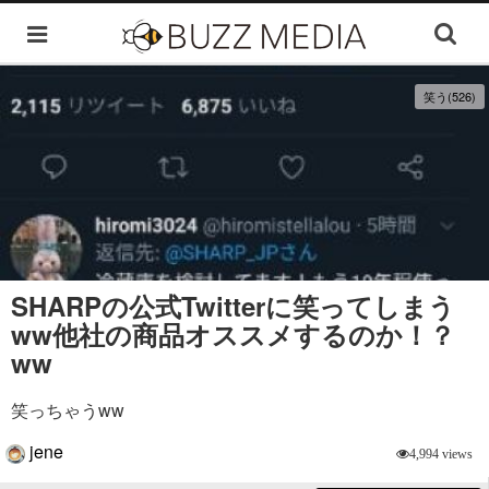
笑う(526)
SHARPの公式Twitterに笑ってしまう
ww他社の商品オススメするのか！？
ww
笑っちゃうww
jene
4,994 views