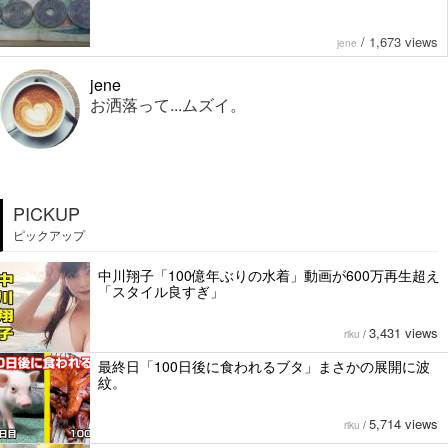
/
1,673 views
jene
jene
お洒落って...ムズイ。
PICKUP
ピックアップ
中川翔子「100億年ぶりの水着」動画が600万再生超え
「スタイル良すぎ」
3,431 views
riku
/
最終日「100日後に食われるブタ」まさかの展開に波
紋。
5,714 views
riku
/