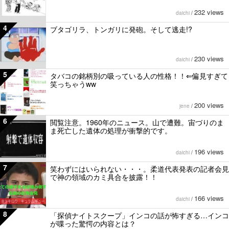
232 views
daichi
/
4
ブタゴリラ、トンガリに発砲。そして逃走!?
230 views
daichi
/
5
タバコの銘柄別の吸っている人の性格！！⇐偏見すぎて
笑っちゃうww
200 views
jene
/
6
閲覧注意。1960年のニュース。山で遭難。宙づりのま
ま死亡した遺体の処理が衝撃的です。
196 views
daichi
/
7
笑わずにはいられない・・・。柔道代表発表の記者会見
で神の領域のカミ具合を披露！！
166 views
daichi
/
8
「探偵ナイトスクープ」インコの話が怖すぎる…インコ
が喋った驚愕の内容とは？