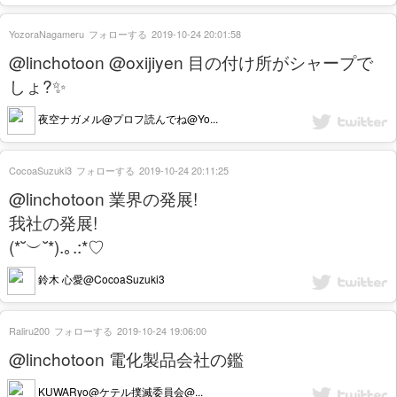
YozoraNagameru
フォローする
2019-10-24 20:01:58
@linchotoon @oxijiyen 目の付け所がシャープで
しょ?✨
夜空ナガメル@プロフ読んでね@Yo...
CocoaSuzuki3
フォローする
2019-10-24 20:11:25
@linchotoon 業界の発展!
我社の発展!
(*˘︶˘*).｡.:*♡
鈴木 心愛@CocoaSuzuki3
Raliru200
フォローする
2019-10-24 19:06:00
@linchotoon 電化製品会社の鑑
KUWARyo@ケテル撲滅委員会@...