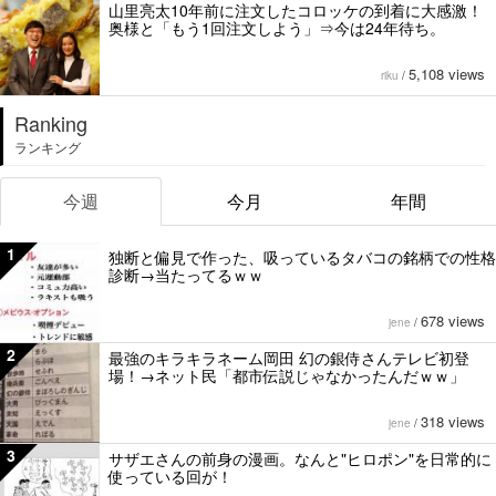
山里亮太10年前に注文したコロッケの到着に大感激！
奥様と「もう1回注文しよう」⇒今は24年待ち。
5,108 views
riku
/
Ranking
ランキング
今週
今月
年間
1
独断と偏見で作った、吸っているタバコの銘柄での性格
診断→当たってるｗｗ
678 views
jene
/
2
最強のキラキラネーム岡田 幻の銀侍さんテレビ初登
場！→ネット民「都市伝説じゃなかったんだｗｗ」
318 views
jene
/
3
サザエさんの前身の漫画。なんと"ヒロポン"を日常的に
使っている回が！