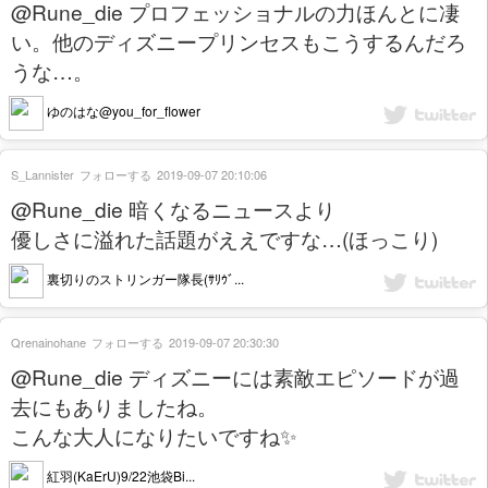
@Rune_die プロフェッショナルの力ほんとに凄
い。他のディズニープリンセスもこうするんだろ
うな…。
ゆのはな@you_for_flower
S_Lannister
フォローする
2019-09-07 20:10:06
@Rune_die 暗くなるニュースより
優しさに溢れた話題がええですな…(ほっこり)
裏切りのストリンガー隊長(ｻﾘｳﾞ...
Qrenainohane
フォローする
2019-09-07 20:30:30
@Rune_die ディズニーには素敵エピソードが過
去にもありましたね。
こんな大人になりたいですね✨
紅羽(KaErU)9/22池袋Bi...