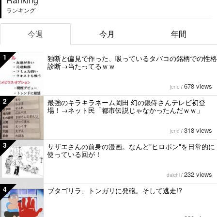
ランキング
今週
今月
年間
1
独断と偏見で作った、吸っているタバコの銘柄での性格
診断→当たってるｗｗ
678 views
jene
/
2
最強のキラキラネーム岡田 幻の銀侍さんテレビ初登
場！→ネット民「都市伝説じゃなかったんだｗｗ」
318 views
jene
/
3
サザエさんの前身の漫画。なんと"ヒロポン"を日常的に
使っている回が！
232 views
daichi
/
4
ブタゴリラ、トンガリに発砲。そして逃走!?