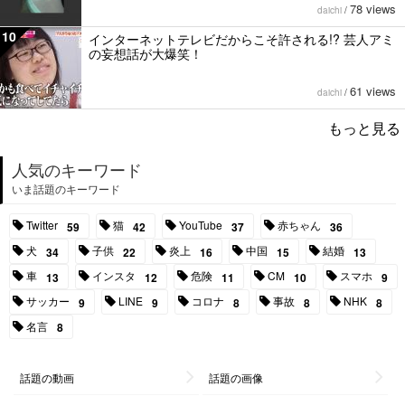
78 views
daichi
/
10
インターネットテレビだからこそ許される!? 芸人アミ
の妄想話が大爆笑！
61 views
daichi
/
もっと見る
人気のキーワード
いま話題のキーワード
Twitter
猫
YouTube
赤ちゃん
59
42
37
36
犬
子供
炎上
中国
結婚
34
22
16
15
13
車
インスタ
危険
CM
スマホ
13
12
11
10
9
サッカー
LINE
コロナ
事故
NHK
9
9
8
8
8
名言
8
話題の動画
話題の画像