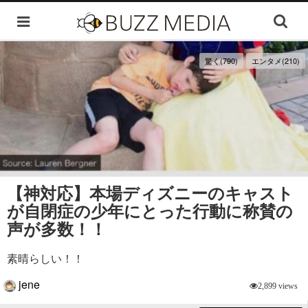
驚く(790)
エンタメ(210)
【神対応】本場ディズニーのキャスト
が自閉症の少年にとった行動に称賛の
声が多数！！
素晴らしい！！
jene
2,899 views