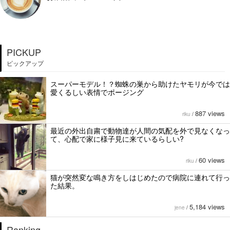
PICKUP
ピックアップ
スーパーモデル！？蜘蛛の巣から助けたヤモリが今では
愛くるしい表情でポージング
887 views
riku
/
最近の外出自粛で動物達が人間の気配を外で見なくなっ
て、心配で家に様子見に来ているらしい?
60 views
riku
/
猫が突然変な鳴き方をしはじめたので病院に連れて行っ
た結果。
5,184 views
jene
/
Ranking