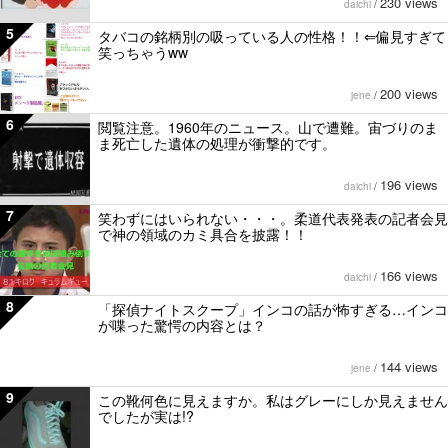
230 views
daichi
/
5
タバコの銘柄別の吸っている人の性格！！⇐偏見すぎて
笑っちゃうww
200 views
jene
/
6
閲覧注意。1960年のニュース。山で遭難。宙づりのま
ま死亡した遺体の処理が衝撃的です。
196 views
daichi
/
7
笑わずにはいられない・・・。柔道代表発表の記者会見
で神の領域のカミ具合を披露！！
166 views
daichi
/
8
「探偵ナイトスクープ」インコの話が怖すぎる…インコ
が喋った驚愕の内容とは？
144 views
jene
/
9
この靴何色に見えますか。私はグレーにしか見えません
でしたが実は!?