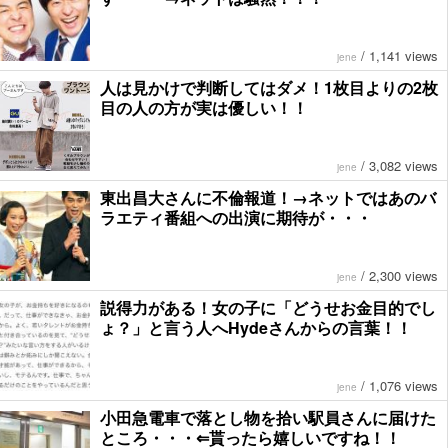
/
1,141 views
jene
人は見かけで判断してはダメ！1枚目よりの2枚
目の人の方が実は優しい！！
/
3,082 views
jene
東出昌大さんに不倫報道！→ネットではあのバ
ラエティ番組への出演に期待が・・・
/
2,300 views
jene
説得力がある！女の子に「どうせお金目的でし
ょ？」と言う人へHydeさんからの言葉！！
/
1,076 views
jene
小田急電車で落とし物を拾い駅員さんに届けた
ところ・・・⇐貰ったら嬉しいですね！！