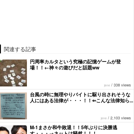
関連する記事
円周率カルタという究極の記憶ゲームが登
場！！←神々の遊びだと話題ww
/
338 views
jene
台風の時に無理やりバイトに駆り出されそうな
人にはある法律が・・・！！⇐こんな法律知ら...
/
2,103 views
jene
M-1まさか和牛敗退！！5年ぶりに決勝逃
す・・・→ネットは騒然！！！