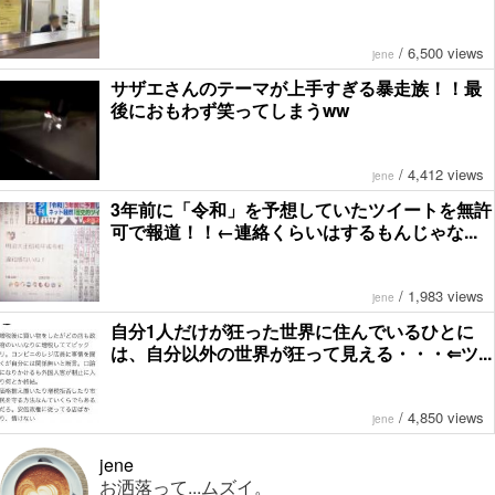
/
6,500 views
jene
サザエさんのテーマが上手すぎる暴走族！！最
後におもわず笑ってしまうww
/
4,412 views
jene
3年前に「令和」を予想していたツイートを無許
可で報道！！←連絡くらいはするもんじゃな...
/
1,983 views
jene
自分1人だけが狂った世界に住んでいるひとに
は、自分以外の世界が狂って見える・・・⇐ツ...
/
4,850 views
jene
jene
お洒落って...ムズイ。