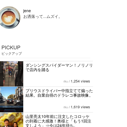
jene
お洒落って...ムズイ。
PICKUP
ピックアップ
ダンシングスパイダーマン！ノリノリ
で店内を踊る
1,254 views
riku
/
プリウスドライバー中指立てて煽った
結果。自業自得のドラレコ事故映像。
1,619 views
riku
/
山里亮太10年前に注文したコロッケ
の到着に大感激！奥様と「もう1回注
文しよう」⇒今は24年待ち。