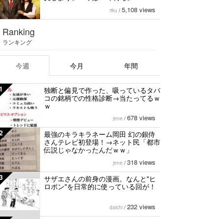
5,108 views
riku
/
Ranking
ランキング
今週
今月
年間
1
独断と偏見で作った、吸っているタバ
コの銘柄での性格診断→当たってるｗ
ｗ
678 views
jene
/
2
最強のキラキラネーム岡田 幻の銀侍
さんテレビ初登場！→ネット民「都市
伝説じゃなかったんだｗｗ」
318 views
jene
/
3
サザエさんの前身の漫画。なんと"ヒ
ロポン"を日常的に使っている回が！
232 views
daichi
/