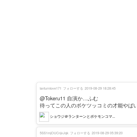
lanturnlove171
フォローする
2019-08-29 18:28:45
@Tokeru11 自演か…ふむ
待ってこの人のボケツッコミの才能やば
ショウジ＠ランターンとポケモンコマ...
5SS1mjOUCnjvJqk
フォローする
2019-08-29 05:39:20