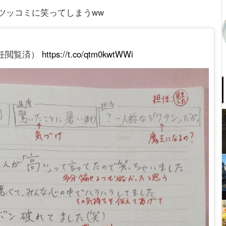
ツッコミに笑ってしまうww
任閲覧済）
https://t.co/qtm0kwtWWi