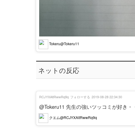
Tokeru@Tokeru11
ネットの反応
RCJYXAltRwwRq9q
フォローする
2019-08-28 22:34:30
@Tokeru11 先生の強いツッコミが好き
クエム@RCJYXAltRwwRq9q