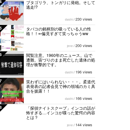
4
ブタゴリラ、トンガリに発砲。そして
逃走!?
230 views
daichi
/
5
タバコの銘柄別の吸っている人の性
格！！⇐偏見すぎて笑っちゃうww
200 views
jene
/
6
閲覧注意。1960年のニュース。山で
遭難。宙づりのまま死亡した遺体の処
理が衝撃的です。
196 views
daichi
/
7
笑わずにはいられない・・・。柔道代
表発表の記者会見で神の領域のカミ具
合を披露！！
166 views
daichi
/
8
「探偵ナイトスクープ」インコの話が
怖すぎる…インコが喋った驚愕の内容
とは？
144 views
jene
/