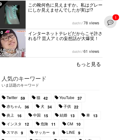
9
この靴何色に見えますか。私はグレー
にしか見えませんでしたが実は!?
1
78 views
daichi
/
10
インターネットテレビだからこそ許さ
れる!? 芸人アミの妄想話が大爆笑！
61 views
daichi
/
もっと見る
人気のキーワード
いま話題のキーワード
Twitter
猫
YouTube
59
42
37
赤ちゃん
犬
子供
36
34
22
炎上
中国
結婚
車
16
15
13
13
インスタ
危険
CM
12
11
10
スマホ
サッカー
LINE
9
9
9