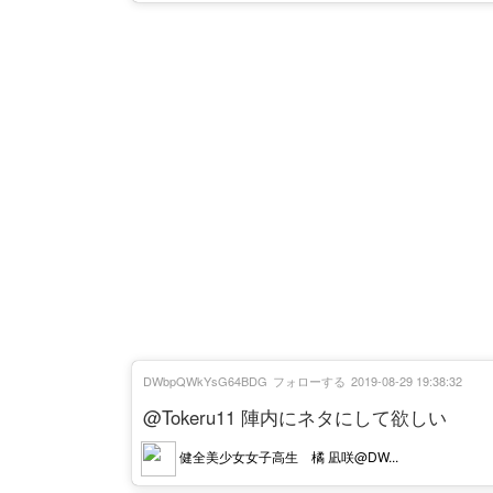
DWbpQWkYsG64BDG
フォローする
2019-08-29 19:38:32
@Tokeru11 陣内にネタにして欲しい
健全美少女女子高生 橘 凪咲@DW...