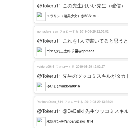
@Tokeru11 この先生はいい先生（確信）
ユラリン（超美少女）@5SS1mj...
gomadare_san
フォローする
2019-08-29 22:56:02
@Tokeru11 これを1人で書いてると思
ゴマだれ三太郎 🎈🏧@gomada...
yuidora0916
フォローする
2019-08-29 12:02:27
@Tokeru11 先生のツッコミスキルがタ
ゆいと@yuidora0916
YanbaruDako_814
フォローする
2019-08-29 13:55:21
@Tokeru11 @CvDaiki 先生ツッコミス
水鶏マン@YanbaruDako_814