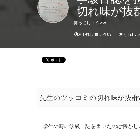
切れ味が抜群
笑ってしまうww
2019/08/30 UPDATE
7,853 vi
先生のツッコミの切れ味が抜群
学生の時に学級日誌を書いたのは懐かし