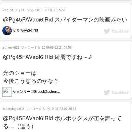
ZecPid
フォローする
2019-08-23 09:15:58
@Pg45FAVaoi6lRid スパイダーマンの映画みたい
かまち@ZecPid
schenly823
フォローする
2019-08-22 21:54:58
@Pg45FAVaoi6lRid 綺麗ですね～♪
光のショーは
今後こうなるのかな？
シェンリー♡Greed@schen...
hetaretakoala3
フォローする
2019-08-23 07:39:36
@Pg45FAVaoi6lRid ボルボックスが宙を舞って
る…（違う）