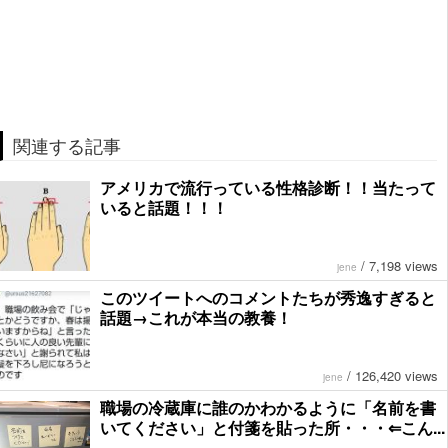
関連する記事
アメリカで流行っている性格診断！！当たって
いると話題！！！
/
7,198 views
jene
このツイートへのコメントたちが秀逸すぎると
話題→これが本当の教養！
/
126,420 views
jene
職場の冷蔵庫に誰のかわかるように「名前を書
いてください」と付箋を貼った所・・・⇐こん...