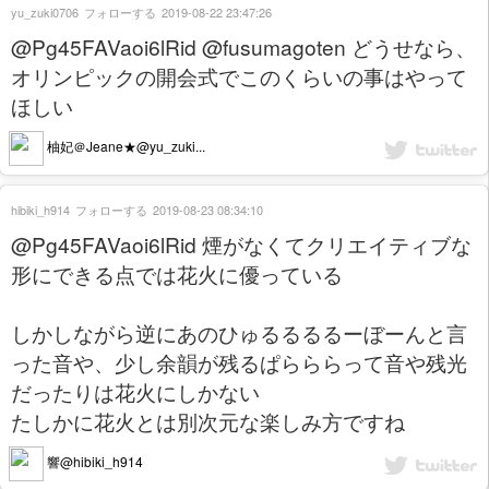
yu_zuki0706
フォローする
2019-08-22 23:47:26
@Pg45FAVaoi6lRid @fusumagoten どうせなら、
オリンピックの開会式でこのくらいの事はやって
ほしい
柚妃＠Jeane★@yu_zuki...
hibiki_h914
フォローする
2019-08-23 08:34:10
@Pg45FAVaoi6lRid 煙がなくてクリエイティブな
形にできる点では花火に優っている
しかしながら逆にあのひゅるるるるーぼーんと言
った音や、少し余韻が残るぱらららって音や残光
だったりは花火にしかない
たしかに花火とは別次元な楽しみ方ですね
響@hibiki_h914