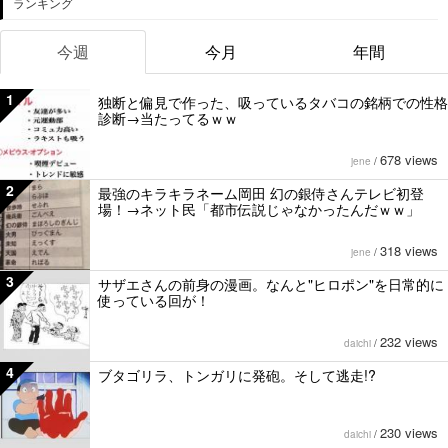
ランキング
今週
今月
年間
1
独断と偏見で作った、吸っているタバコの銘柄での性格
診断→当たってるｗｗ
678 views
jene
/
2
最強のキラキラネーム岡田 幻の銀侍さんテレビ初登
場！→ネット民「都市伝説じゃなかったんだｗｗ」
318 views
jene
/
3
サザエさんの前身の漫画。なんと"ヒロポン"を日常的に
使っている回が！
232 views
daichi
/
4
ブタゴリラ、トンガリに発砲。そして逃走!?
230 views
daichi
/