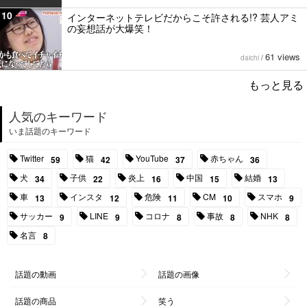
10
インターネットテレビだからこそ許される!? 芸人アミ
の妄想話が大爆笑！
61 views
daichi
/
もっと見る
人気のキーワード
いま話題のキーワード
Twitter
猫
YouTube
赤ちゃん
59
42
37
36
犬
子供
炎上
中国
結婚
34
22
16
15
13
車
インスタ
危険
CM
スマホ
13
12
11
10
9
サッカー
LINE
コロナ
事故
NHK
9
9
8
8
8
名言
8
話題の動画
話題の画像
話題の商品
笑う