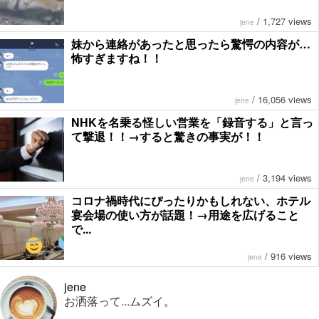
/
1,727 views
jene
妹から連絡があったと思ったら驚愕の内容が…
怖すぎますね！！
/
16,056 views
jene
NHKを名乗る怪しい営業を「録音する」と言っ
て撃退！！→すると驚きの事実が！！
/
3,194 views
jene
コロナ禍時代にぴったりかもしれない、ホテル
宴会場の使い方が話題！→用途を広げること
で...
/
916 views
jene
jene
お洒落って...ムズイ。