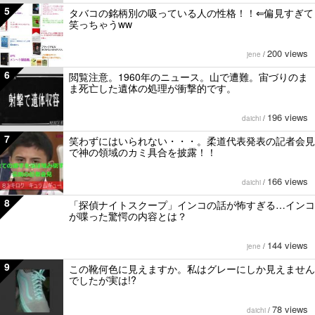
5
タバコの銘柄別の吸っている人の性格！！⇐偏見すぎて
笑っちゃうww
200 views
jene
/
6
閲覧注意。1960年のニュース。山で遭難。宙づりのま
ま死亡した遺体の処理が衝撃的です。
196 views
daichi
/
7
笑わずにはいられない・・・。柔道代表発表の記者会見
で神の領域のカミ具合を披露！！
166 views
daichi
/
8
「探偵ナイトスクープ」インコの話が怖すぎる…インコ
が喋った驚愕の内容とは？
144 views
jene
/
9
この靴何色に見えますか。私はグレーにしか見えません
でしたが実は!?
78 views
daichi
/