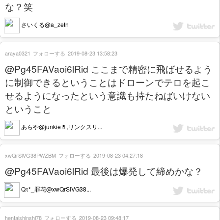
な？笑
さいくる@a_zetn
araya0321
フォローする
2019-08-23 13:58:23
@Pg45FAVaoi6lRid ここまで精密に飛ばせるよう
に制御できるということはドローンでテロを起こ
せるようになったという意識も持たねばいけない
ということ
あらや@junkie💊,リンクスリ...
xwQrSlVG38PWZBM
フォローする
2019-08-23 04:27:18
@Pg45FAVaoi6lRid 最後は爆発して締めかな？
Qτ*_罪花@xwQrSlVG38...
hentaishinshi78
フォローする
2019-08-23 09:48:17