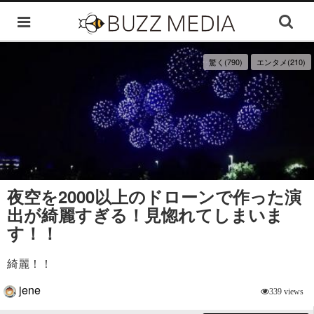
驚く(790)
エンタメ(210)
夜空を2000以上のドローンで作った演
出が綺麗すぎる！見惚れてしまいま
す！！
綺麗！！
jene
339 views