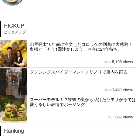
PICKUP
ピックアップ
山里亮太10年前に注文したコロッケの到着に大感激！
奥様と「もう1回注文しよう」⇒今は24年待ち。
5,108 views
riku
/
ダンシングスパイダーマン！ノリノリで店内を踊る
1,254 views
riku
/
スーパーモデル！？蜘蛛の巣から助けたヤモリが今では
愛くるしい表情でポージング
887 views
riku
/
Ranking