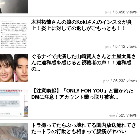
/
5,456 views
jene
木村拓哉さんの娘のKokiさんのインスタが炎
上！炎上に対しての返しがごもっとも！！
/
5,112 views
jene
ぐるナイで共演した山崎賢人さんと土屋太鳳さ
んに違和感を感じると視聴者の声！！違和感
の...
/
26,232 views
jene
【注意喚起】「ONLY FOR YOU」と書かれた
DMに注意！アカウント乗っ取り被害...
/
525 views
jene
トラ撮ってたらぶっ壊れてる園内放送流れてき
た→トラの行動とも相まって腹筋がヤバい