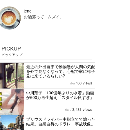
jene
お洒落って...ムズイ。
PICKUP
ピックアップ
最近の外出自粛で動物達が人間の気配
を外で見なくなって、心配で家に様子
見に来ているらしい?
60 views
riku
/
中川翔子「100億年ぶりの水着」動画
が600万再生超え「スタイル良すぎ」
3,431 views
riku
/
プリウスドライバー中指立てて煽った
結果。自業自得のドラレコ事故映像。