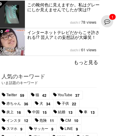
9
この靴何色に見えますか。私はグレー
にしか見えませんでしたが実は!?
1
78 views
daichi
/
10
インターネットテレビだからこそ許さ
れる!? 芸人アミの妄想話が大爆笑！
61 views
daichi
/
もっと見る
人気のキーワード
いま話題のキーワード
Twitter
猫
YouTube
59
42
37
赤ちゃん
犬
子供
36
34
22
炎上
中国
結婚
車
16
15
13
13
インスタ
危険
CM
12
11
10
スマホ
サッカー
LINE
9
9
9