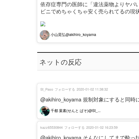
依存症専門の医師に「違法薬物よりヤバ
ビニでめちゃくちゃ安く売られてるの現
小山晃弘@akihiro_koyama
ネットの反応
St_Paso
フォローする
2020-01-02 11:38:32
@akihiro_koyama 規制対象にす
千都 葉素(せんと ぱそ)@St_...
kazz65530844
フォローする
2020-01-02 16:23:59
@akihiro_koyama そんなにしてま