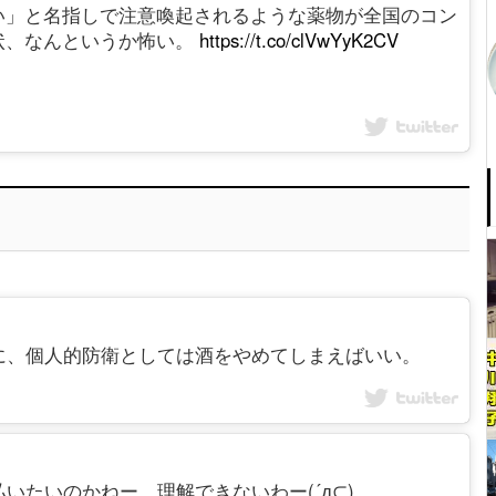
い」と名指しで注意喚起されるような薬物が全国のコン
状、なんというか怖い。
https://t.co/clVwYyK2CV
ると同時に、個人的防衛としては酒をやめてしまえばいい。
で酔っ払いたいのかねー。理解できないわー(´д⊂)