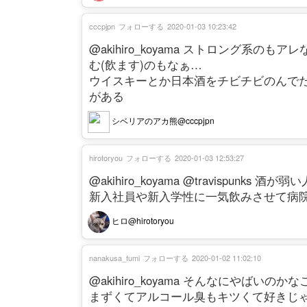
cccpjpn
フォローする
2020-01-03 10:23:42
@akihiro_koyama ストロング系
む(飲ます)のもなぁ…
ウイスキーとか日本酒をチビチビのんで
がある
シベリアのアカ熊@cccpjpn
hirotoryou
フォローする
2020-01-03 12:53:27
@akihiro_koyama @travispunk
新入社員や新入学性に一気飲みさせて病
ヒロ@hirotoryou
nanakusa_fumi
フォローする
2020-01-02 11:02:10
@akihiro_koyama そんなにやばいのかな
まずくてアルコール臭もキツくて好きじ