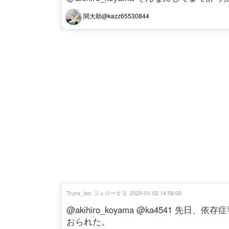
関大助@kazz65530844
Trunx_leo
フォローする
2020-01-02 14:56:00
@akihiro_koyama @ka4541
おられた。