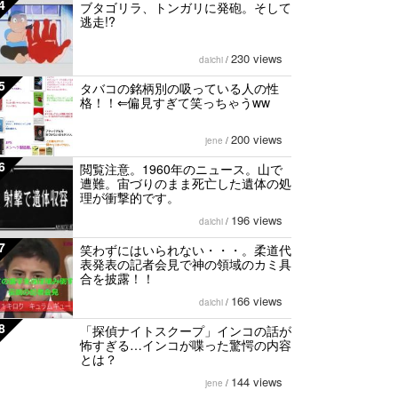
4
ブタゴリラ、トンガリに発砲。そして
逃走!?
230 views
daichi
/
5
タバコの銘柄別の吸っている人の性
格！！⇐偏見すぎて笑っちゃうww
200 views
jene
/
6
閲覧注意。1960年のニュース。山で
遭難。宙づりのまま死亡した遺体の処
理が衝撃的です。
196 views
daichi
/
7
笑わずにはいられない・・・。柔道代
表発表の記者会見で神の領域のカミ具
合を披露！！
166 views
daichi
/
8
「探偵ナイトスクープ」インコの話が
怖すぎる…インコが喋った驚愕の内容
とは？
144 views
jene
/