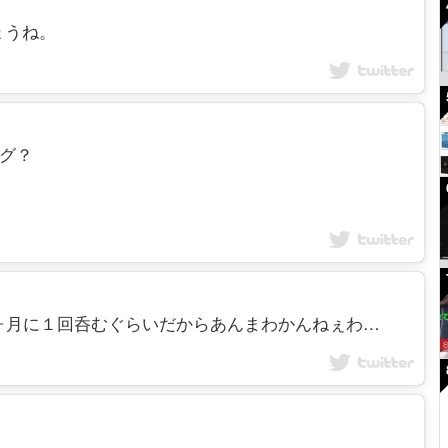
ょうね。
ラッグ？
んの？１ヶ月に１回呑むぐらいだからあんまわかんねぇわ…