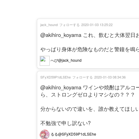
jack_hound
フォローする
2020-01-03 13:25:22
@akihiro_koyama これ、飲むと大
やっぱり身体が危険なものだと警鐘を鳴
へび@jack_hound
SFyXD59P1dLSEhe
フォローする
2020-01-03 08:34:36
@akihiro_koyama ワインや焼酎
ら、ストロングゼロよりマシなの？？？
分からないので違いを、誰か教えてほしい
不勉強で申し訳ない?
るる@SFyXD59P1dLSEhe