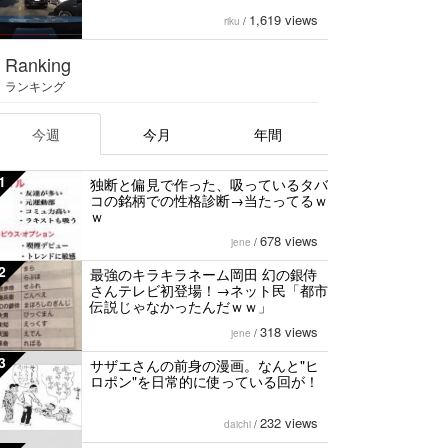
1,619 views
riku
/
Ranking
ランキング
今週
今月
年間
1
独断と偏見で作った、吸っているタバ
コの銘柄での性格診断→当たってるｗ
ｗ
678 views
jene
/
2
最強のキラキラネーム岡田 幻の銀侍
さんテレビ初登場！→ネット民「都市
伝説じゃなかったんだｗｗ」
318 views
jene
/
3
サザエさんの前身の漫画。なんと"ヒ
ロポン"を日常的に使っている回が！
232 views
daichi
/