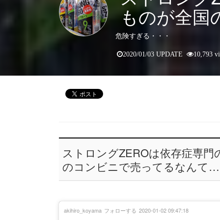
ものが全国
危険すぎる・・・
2020/01/03 UPDATE
10,793 v
ストロングZEROは依存症専
のコンビニで売ってるなんて…
akihiro_koyama
フォローする
2020-01-02 09:47:18