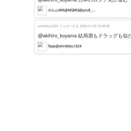
ガルム666@MQMQ@you8_...
shintetsu1224
フォローする
2020-01-03 12:46:53
@akihiro_koyama 結局酒もドラッグ
Tepp@shintetsu1224