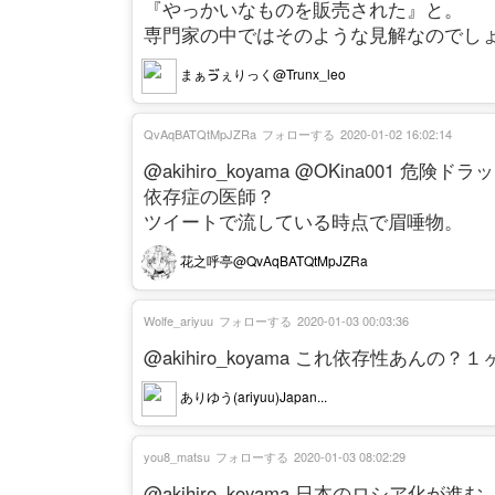
『やっかいなものを販売された』と。
専門家の中ではそのような見解なのでし
まぁゔぇりっく@Trunx_leo
QvAqBATQtMpJZRa
フォローする
2020-01-02 16:02:14
@akihiro_koyama @OKina001 危険ド
依存症の医師？
ツイートで流している時点で眉唾物。
花之呼亭@QvAqBATQtMpJZRa
Wolfe_ariyuu
フォローする
2020-01-03 00:03:36
@akihiro_koyama これ依存性あ
ありゆう(ariyuu)Japan...
you8_matsu
フォローする
2020-01-03 08:02:29
@akihiro_koyama 日本のロシア化が進む