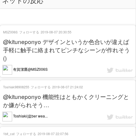
ネットの反応
MSZ006S
フォローする
2019-08-07 20:30:55
@kituneponyo デザインというか色合いが違えば
手軽に触手に絡まれてピンチなシーンが作れそう
()
有賀潔鷹@MSZ006S
Toshiak98908255
フォローする
2019-08-07 21:24:02
@kituneponyo 機能性はともかくクリーニングと
か嫌がられそう…
Toshiaki(盆ber wea...
1bit_cat
フォローする
2019-08-07 22:07:56