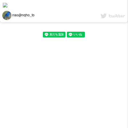
nao@nqho_to