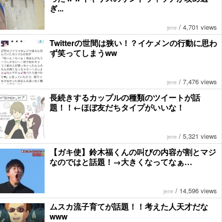
ぎ...
/
4,701 views
jene
Twitterの世間は狭い！？イケメンの行動に思わ
ず笑ってしまうww
/
7,476 views
jene
長続きするカップルの種類のツイートが話
題！！←ほぼ友だちタイプがいいな！
/
5,321 views
jene
【ガキ使】鈴木福くんの叫びの内容が割とマジ
なのではと話題！→大きくなってなぁ…
/
14,596 views
jene
ムスカ流子育てが話題！！考えた人天才だな
www