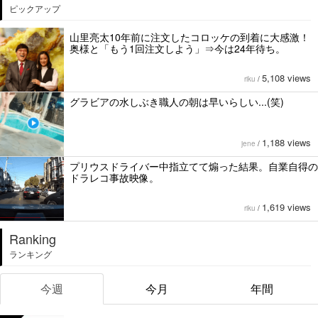
ピックアップ
山里亮太10年前に注文したコロッケの到着に大感激！
奥様と「もう1回注文しよう」⇒今は24年待ち。
5,108 views
riku
/
グラビアの水しぶき職人の朝は早いらしい...(笑)
1,188 views
jene
/
プリウスドライバー中指立てて煽った結果。自業自得の
ドラレコ事故映像。
1,619 views
riku
/
Ranking
ランキング
今週
今月
年間