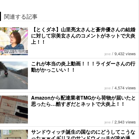
関連する記事
【とくダネ】山里亮太さんと蒼井優さんの結婚
に対して宗美玄さんのコメントがネットで大炎
上！！
/
9,432 views
jene
これが本当の炎上動画！！！ライダーさんの行
動がかっこいい！！
/
4,574 views
jene
Amazonから配達業者TMGから荷物が届いたと
思ったら…酷すぎだとネットで大炎上！！
/
2,943 views
jene
サンドウィッチ誕生の国なのにどうしてこうな
ったｗｗイギリスのサンドウィッチが攻め過