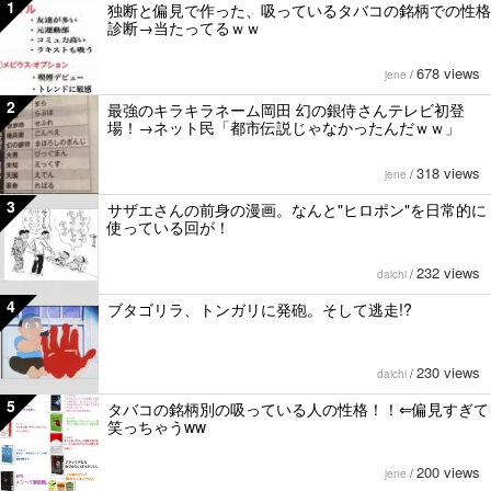
1
独断と偏見で作った、吸っているタバコの銘柄での性格
診断→当たってるｗｗ
678 views
jene
/
2
最強のキラキラネーム岡田 幻の銀侍さんテレビ初登
場！→ネット民「都市伝説じゃなかったんだｗｗ」
318 views
jene
/
3
サザエさんの前身の漫画。なんと"ヒロポン"を日常的に
使っている回が！
232 views
daichi
/
4
ブタゴリラ、トンガリに発砲。そして逃走!?
230 views
daichi
/
5
タバコの銘柄別の吸っている人の性格！！⇐偏見すぎて
笑っちゃうww
200 views
jene
/