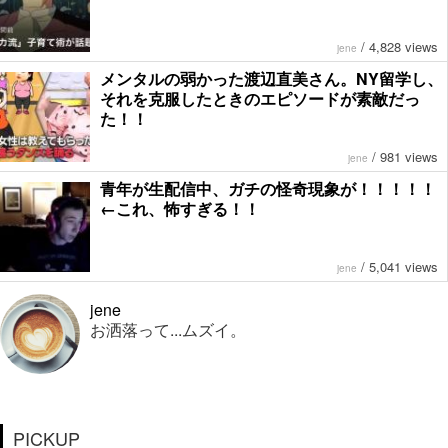
/
4,828 views
jene
メンタルの弱かった渡辺直美さん。NY留学し、
それを克服したときのエピソードが素敵だっ
た！！
/
981 views
jene
青年が生配信中、ガチの怪奇現象が！！！！！
←これ、怖すぎる！！
/
5,041 views
jene
jene
お洒落って...ムズイ。
PICKUP