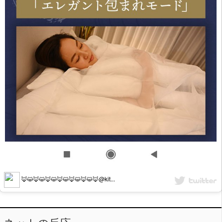
🦊😺🦊😺🦊😺🦊😺🦊😺🦊😺🦊@kit...