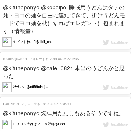
@kituneponyo @kcpoipoi 睡眠用うどんはタテの
麺・ヨコの麺を自由に連結できて、掛けうどんモ
ードでヨコ麺を枕にすればエレガントに包まれま
す（情報量）
１ビットねこ@1bit_cat
ef58feKnjxQs7YL
フォローする
2019-08-07 22:16:07
@kituneponyo @cafe_0821 本当のうどんかと思
った
ﾑﾗﾀﾐﾝﾄ。@ef58feKnj...
Rorikon191
フォローする
2019-08-07 20:35:44
@kituneponyo 爆睡用たわしもあるそうですね。
ロリコン大好きアニメ野郎@Rori...