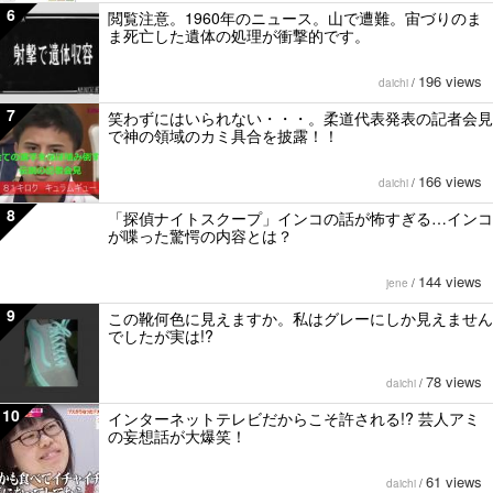
6
閲覧注意。1960年のニュース。山で遭難。宙づりのま
ま死亡した遺体の処理が衝撃的です。
196 views
daichi
/
7
笑わずにはいられない・・・。柔道代表発表の記者会見
で神の領域のカミ具合を披露！！
166 views
daichi
/
8
「探偵ナイトスクープ」インコの話が怖すぎる…インコ
が喋った驚愕の内容とは？
144 views
jene
/
9
この靴何色に見えますか。私はグレーにしか見えません
でしたが実は!?
78 views
daichi
/
10
インターネットテレビだからこそ許される!? 芸人アミ
の妄想話が大爆笑！
61 views
daichi
/