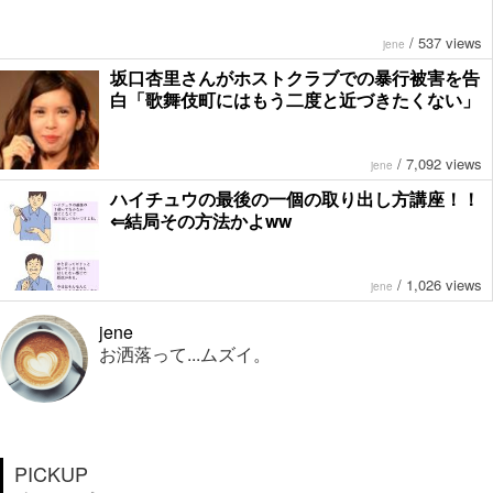
/
537 views
jene
坂口杏里さんがホストクラブでの暴行被害を告
白「歌舞伎町にはもう二度と近づきたくない」
/
7,092 views
jene
ハイチュウの最後の一個の取り出し方講座！！
⇐結局その方法かよww
/
1,026 views
jene
jene
お洒落って...ムズイ。
PICKUP