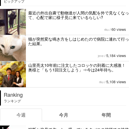
ピックアップ
最近の外出自粛で動物達が人間の気配を外で見なくなっ
て、心配で家に様子見に来ているらしい?
60 views
riku
/
猫が突然変な鳴き方をしはじめたので病院に連れて行っ
た結果。
5,184 views
jene
/
山里亮太10年前に注文したコロッケの到着に大感激！
奥様と「もう1回注文しよう」⇒今は24年待ち。
5,108 views
riku
/
Ranking
ランキング
今週
今月
年間
1