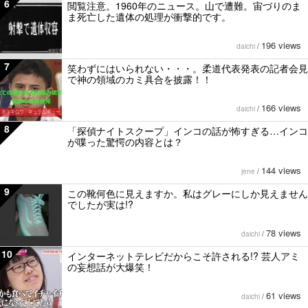
6
閲覧注意。1960年のニュース。山で遭難。宙づりのま
ま死亡した遺体の処理が衝撃的です。
196 views
daichi
/
7
笑わずにはいられない・・・。柔道代表発表の記者会見
で神の領域のカミ具合を披露！！
166 views
daichi
/
8
「探偵ナイトスクープ」インコの話が怖すぎる…インコ
が喋った驚愕の内容とは？
144 views
jene
/
9
この靴何色に見えますか。私はグレーにしか見えません
でしたが実は!?
78 views
daichi
/
10
インターネットテレビだからこそ許される!? 芸人アミ
の妄想話が大爆笑！
61 views
daichi
/