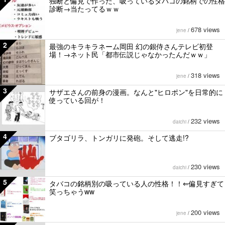
独断と偏見で作った、吸っているタバコの銘柄での性格
診断→当たってるｗｗ
678 views
jene
/
2
最強のキラキラネーム岡田 幻の銀侍さんテレビ初登
場！→ネット民「都市伝説じゃなかったんだｗｗ」
318 views
jene
/
3
サザエさんの前身の漫画。なんと"ヒロポン"を日常的に
使っている回が！
232 views
daichi
/
4
ブタゴリラ、トンガリに発砲。そして逃走!?
230 views
daichi
/
5
タバコの銘柄別の吸っている人の性格！！⇐偏見すぎて
笑っちゃうww
200 views
jene
/