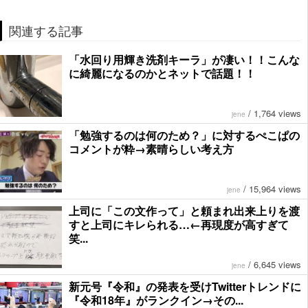
関連する記事
「水回り用輝き洗剤キーラ」が凄い！！こんな
に綺麗になるのかとネットで話題！！
/
1,764 views
jene
「勉強するのは何のため？」に対するぺこぱの
コメントが粋→素晴らしい考え方
/
15,964 views
jene
上司に「この文作って」と頼まれ出来上りを渡
すと上司にキレられる…←再現度が高すぎて
笑...
/
6,645 views
jene
新元号『令和』の発表を受けTwitterトレンドに
『令和18年』がランクイン→その...