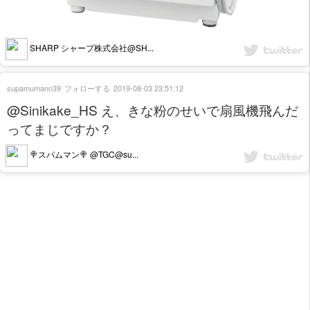
SHARP シャープ株式会社@SH...
supamumann39
フォローする
2019-08-03 23:51:12
@Sinikake_HS え、きな粉のせいで扇風機飛んだ
ってまじですか？
🍭スパムマン🍭 @TGC@su...