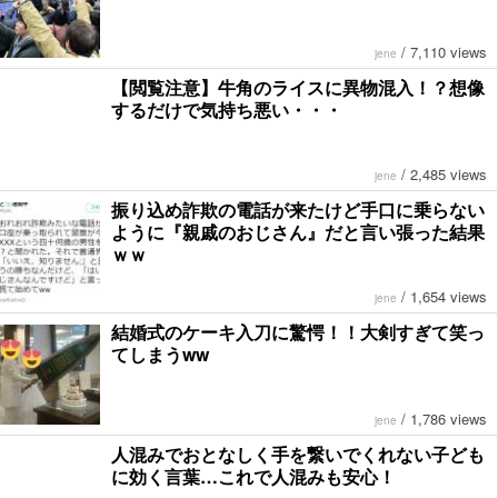
/
7,110 views
jene
【閲覧注意】牛角のライスに異物混入！？想像
するだけで気持ち悪い・・・
/
2,485 views
jene
振り込め詐欺の電話が来たけど手口に乗らない
ように『親戚のおじさん』だと言い張った結果
ｗｗ
/
1,654 views
jene
結婚式のケーキ入刀に驚愕！！大剣すぎて笑っ
てしまうww
/
1,786 views
jene
人混みでおとなしく手を繋いでくれない子ども
に効く言葉…これで人混みも安心！