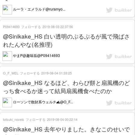
ルーラ・エメラルド@ruramyo...
P09414693
フォローする
2019-08-03 22:37:56
@Sinikake_HS 白い透明のぷるぷるが風で飛ばさ
れたんやな(名推理)
やまP@趣味垢@P09414693
O_F_WEL
フォローする
2019-08-04 01:33:25
@Sinikake_HS なるほど、わらび餅と扇風機のど
っち食べるか迷って結局扇風機食べたのか
ローソンで散財系ウェルチ🌊@O_F...
totsuki_novels
フォローする
2019-08-04 00:22:14
@Sinikake_HS 去年やりました。きなこのせいで