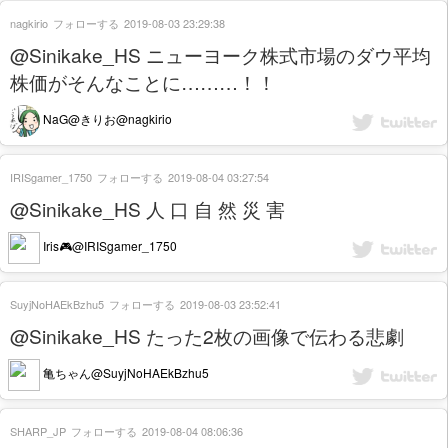
nagkirio
フォローする
2019-08-03 23:29:38
@Sinikake_HS ニューヨーク株式市場のダウ平均
株価がそんなことに………！！
NaG@きりお@nagkirio
IRISgamer_1750
フォローする
2019-08-04 03:27:54
@Sinikake_HS 人 口 自 然 災 害
Iris🎮@IRISgamer_1750
SuyjNoHAEkBzhu5
フォローする
2019-08-03 23:52:41
@Sinikake_HS たった2枚の画像で伝わる悲劇
亀ちゃん@SuyjNoHAEkBzhu5
SHARP_JP
フォローする
2019-08-04 08:06:36