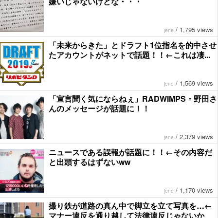
嫌いじゃないけどな・・・
/
1,795 views
jene
「未来からきた」とドラフト1位指名を的中させ
たアカウントがネットで話題！！←これは凄...
/
1,569 views
jene
「宣言聞く気にならねぇ」RADWIMPS・野田さ
んのメッセージが話題に！！
/
2,379 views
jene
ニュースである誤報が話題に！！←その内容だ
と出頭するはずないww
/
1,170 views
jene
撮り鉄が道路の真ん中で脚立を立て写真を…←
マナー違反を通り越して法律違反じゃないか