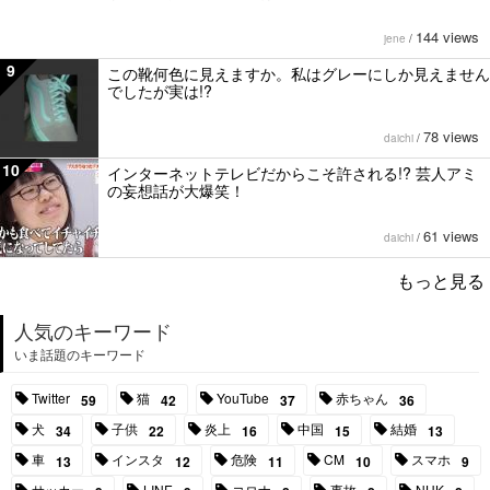
144 views
jene
/
9
この靴何色に見えますか。私はグレーにしか見えません
でしたが実は!?
78 views
daichi
/
10
インターネットテレビだからこそ許される!? 芸人アミ
の妄想話が大爆笑！
61 views
daichi
/
もっと見る
人気のキーワード
いま話題のキーワード
Twitter
猫
YouTube
赤ちゃん
59
42
37
36
犬
子供
炎上
中国
結婚
34
22
16
15
13
車
インスタ
危険
CM
スマホ
13
12
11
10
9
サッカー
LINE
コロナ
事故
NHK