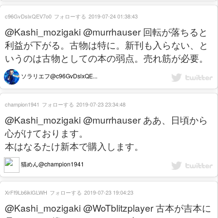
c96GvDslxQEV7o0
フォローする
2019-07-24 01:38:43
@Kashi_mozigaki @murrhauser 回転が落ちると
利益が下がる。古物は特に。新刊も入らない、と
いうのは古物としての本の弱点。売れ筋が必要。
ソラリエフ@c96GvDslxQE...
champion1941
フォローする
2019-07-23 23:34:48
@Kashi_mozigaki @murrhauser ああ、日頃から
心がけております。
本はなるたけ新本で購入します。
猫めん@champion1941
XrFf9Lb6iklGLWH
フォローする
2019-07-23 19:04:23
@Kashi_mozigaki @WoTblitzplayer 古本が吉本に