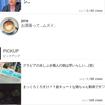
ン...
/
3,186 views
jene
jene
お洒落って...ムズイ。
PICKUP
ピックアップ
グラビアの水しぶき職人の朝は早いらしい...(笑)
1,188 views
jene
/
まっくろくろすけ？？超キュートな猫ちゃん動画です♡
348 views
jene
/