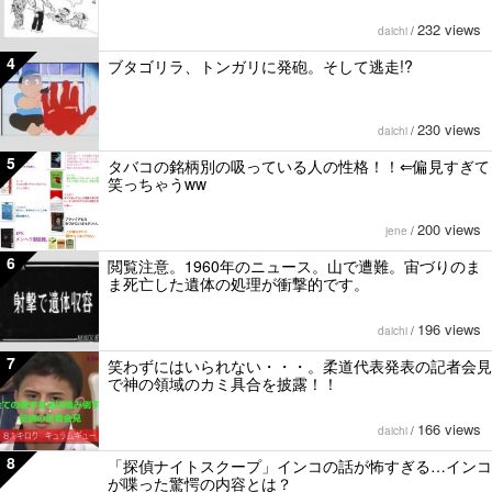
232 views
daichi
/
4
ブタゴリラ、トンガリに発砲。そして逃走!?
230 views
daichi
/
5
タバコの銘柄別の吸っている人の性格！！⇐偏見すぎて
笑っちゃうww
200 views
jene
/
6
閲覧注意。1960年のニュース。山で遭難。宙づりのま
ま死亡した遺体の処理が衝撃的です。
196 views
daichi
/
7
笑わずにはいられない・・・。柔道代表発表の記者会見
で神の領域のカミ具合を披露！！
166 views
daichi
/
8
「探偵ナイトスクープ」インコの話が怖すぎる…インコ
が喋った驚愕の内容とは？