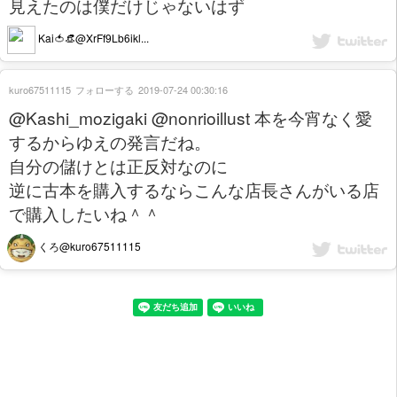
見えたのは僕だけじゃないはず
Kai🍅👒@XrFf9Lb6ikl...
kuro67511115
フォローする
2019-07-24 00:30:16
@Kashi_mozigaki @nonrioillust 本を今宵なく愛
するからゆえの発言だね。
自分の儲けとは正反対なのに
逆に古本を購入するならこんな店長さんがいる店
で購入したいね＾＾
くろ@kuro67511115