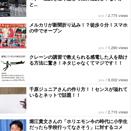
と...
/
2,775 views
jene
メルカリが新聞折り込み！？徒歩０分！スマホ
の中でオープン
/
1,290 views
jene
クレーンの講習で教えられる感電した人を助け
る方法に驚き！ネタじゃなくてマジです！！
/
6,002 views
jene
千原ジュニアさんの作り方！！センスが溢れて
いるとネットで話題！！
/
2,715 views
jene
堀江貴文さんの「ホリエモン今の時代に小学生
だったら学校行ってなさそう」に対するコメ