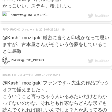
かっこいい、ステキ、羨ましい。
nobirawa@LINEスタンプ...
PIYO_PIYOKO
フォローする
2019-07-23 22:41:19
@Kashi_mozigaki 厳密に言うと印税かなって思い
ますが、古本屋さんがそういう啓蒙をしているこ
とに感激
PIYOKO@PIYO_PIYOKO
xinyan_t_c
フォローする
2019-07-24 04:09:44
@Kashi_mozigaki ファンです～先生の作品ブック
オフで揃えました～。
こういうこと言っちゃう人いるみたいだけどわか
ってないのかな。それとも作家ならどんな形でも
読んでくれれば嬉しいんでしょ？とか思ってるの