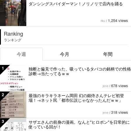
ダンシングスパイダーマン！ノリノリで店内を踊る
1,254 views
riku
/
Ranking
ランキング
今週
今月
年間
1
独断と偏見で作った、吸っているタバコの銘柄での性格
診断→当たってるｗｗ
678 views
jene
/
2
最強のキラキラネーム岡田 幻の銀侍さんテレビ初登
場！→ネット民「都市伝説じゃなかったんだｗｗ」
318 views
jene
/
3
サザエさんの前身の漫画。なんと"ヒロポン"を日常的に
使っている回が！