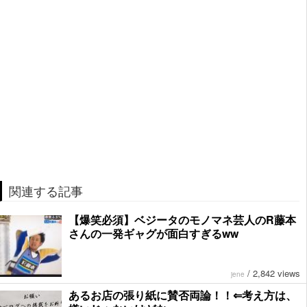
関連する記事
【爆笑必須】ベジータのモノマネ芸人のR藤本
さんの一発ギャグが面白すぎるww
/
2,842 views
jene
あるお店の張り紙に賛否両論！！⇐考え方は、