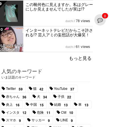
9
この靴何色に見えますか。私はグレー
にしか見えませんでしたが実は!?
0
78 views
daichi
/
10
インターネットテレビだからこそ許さ
れる!? 芸人アミの妄想話が大爆笑！
61 views
daichi
/
もっと見る
人気のキーワード
いま話題のキーワード
Twitter
猫
YouTube
59
42
37
赤ちゃん
犬
子供
36
34
22
炎上
中国
結婚
車
16
15
13
13
インスタ
危険
CM
12
11
10
スマホ
サッカー
LINE
9
9
9