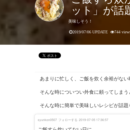
ット」が話
美味しそう！
2019/07/06 UPDATE
744 view
あまりに忙しく、ご飯を炊く余裕がない
そんな時についつい外食に頼ってしまう
そんな時に簡単で美味しいレシピが話題
syunkon0507
フォローする
2019-07-05 17:36:57
ご飯すら炊いてない日に