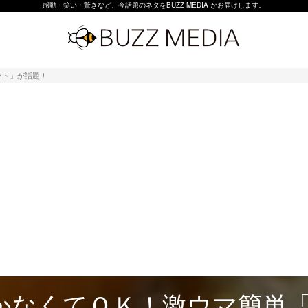
感動・笑い・驚きなど、今話題のネタをBUZZ MEDIA がお届けします。
ット」が話題！
かなくてＯＫ！激ウマ簡単