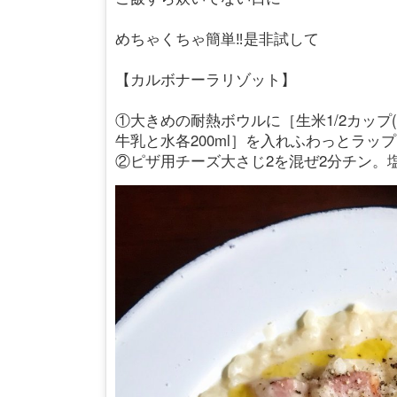
めちゃくちゃ簡単‼️是非試して
【カルボナーラリゾット】
①大きめの耐熱ボウルに［生米1/2カップ(
牛乳と水各200ml］を入れふわっとラップ
②ピザ用チーズ大さじ2を混ぜ2分チン。