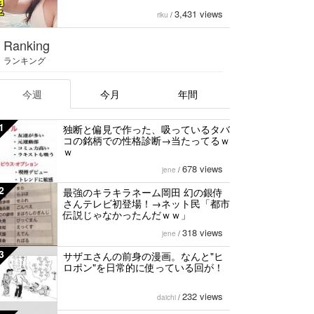
3,431 views
riku
/
Ranking
ランキング
今週
今月
年間
1
独断と偏見で作った、吸っているタバ
コの銘柄での性格診断→当たってるｗ
ｗ
678 views
jene
/
2
最強のキラキラネーム岡田 幻の銀侍
さんテレビ初登場！→ネット民「都市
伝説じゃなかったんだｗｗ」
318 views
jene
/
3
サザエさんの前身の漫画。なんと"ヒ
ロポン"を日常的に使っている回が！
232 views
daichi
/