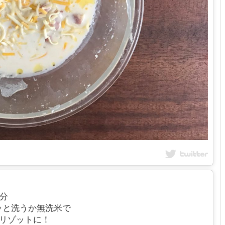
人分
ッと洗うか無洗米で
リゾットに！