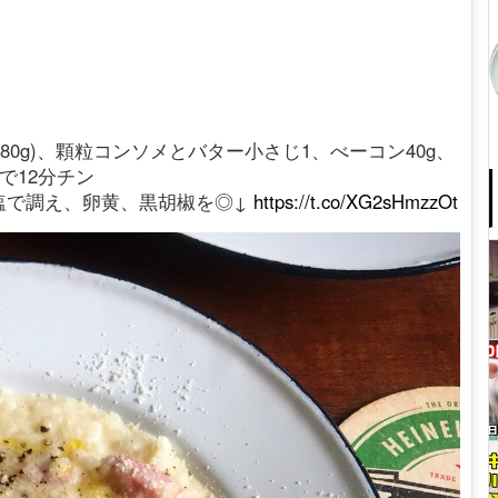
80g)、顆粒コンソメとバター小さじ1、べーコン40g、
で12分チン
塩で調え、卵黄、黒胡椒を◎↓
https://t.co/XG2sHmzzOt