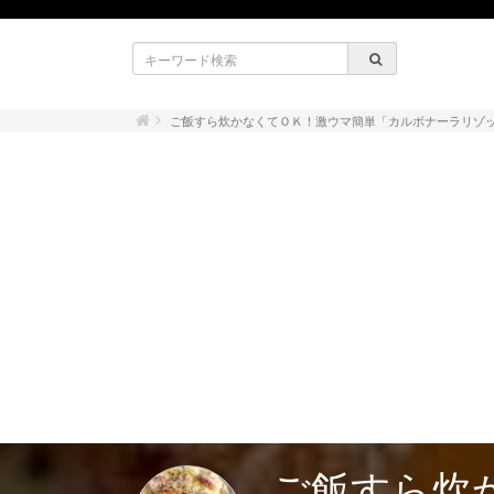
ご飯すら炊かなくてＯＫ！激ウマ簡単「カルボナーラリゾ
ご飯すら炊