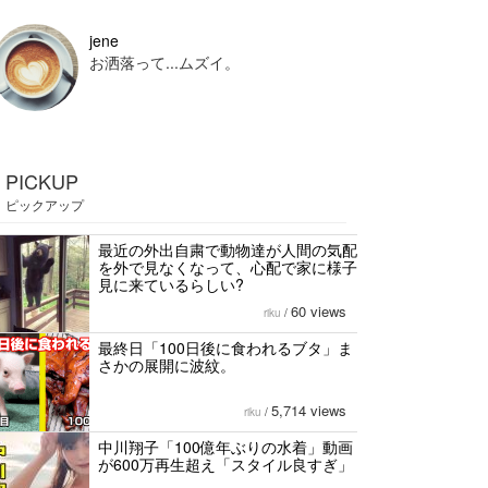
jene
お洒落って...ムズイ。
PICKUP
ピックアップ
最近の外出自粛で動物達が人間の気配
を外で見なくなって、心配で家に様子
見に来ているらしい?
60 views
riku
/
最終日「100日後に食われるブタ」ま
さかの展開に波紋。
5,714 views
riku
/
中川翔子「100億年ぶりの水着」動画
が600万再生超え「スタイル良すぎ」