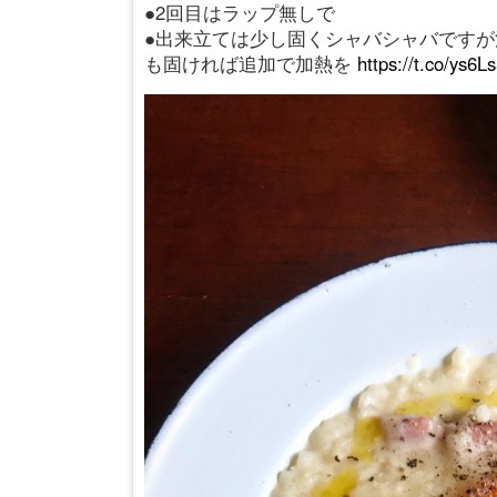
●2回目はラップ無しで
●出来立ては少し固くシャバシャバです
も固ければ追加で加熱を
https://t.co/ys6