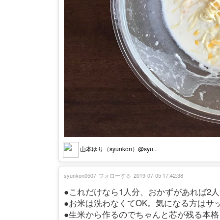
山本ゆり（syunkon）@syu...
syunkon0507
フォローする
2019-07-05 17:42:38
●これだけなら1人分、おかずがあれば2
●お米は洗わなくてOK。気になる方はサ
●生米から作るのでちゃんと芯が残る本格