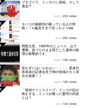
4
ブタゴリラ、トンガリに発砲。そして
逃走!?
230 views
daichi
/
5
タバコの銘柄別の吸っている人の性
格！！⇐偏見すぎて笑っちゃうww
200 views
jene
/
6
閲覧注意。1960年のニュース。山で
遭難。宙づりのまま死亡した遺体の処
理が衝撃的です。
196 views
daichi
/
7
笑わずにはいられない・・・。柔道代
表発表の記者会見で神の領域のカミ具
合を披露！！
166 views
daichi
/
8
「探偵ナイトスクープ」インコの話が
怖すぎる…インコが喋った驚愕の内容
とは？
144 views
jene
/