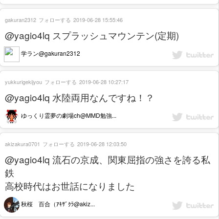
gakuran2312
フォローする
2019-06-28 15:55:46
@yagio4lq スプラッシュマウンテン(定期)
学ラン@gakuran2312
yukkurigekijyou
フォローする
2019-06-28 10:27:17
@yagio4lq 水陸両用なんですね！？
ゆっくり霊夢の劇場ch@MMD勉強...
akizakura0701
フォローする
2019-06-28 12:03:50
@yagio4lq 流石の京成、関東屈指の強さを誇る私
鉄
高校時代はお世話になりました
秋桜 百合（ｱｷｻﾞｸﾗ@akiz...