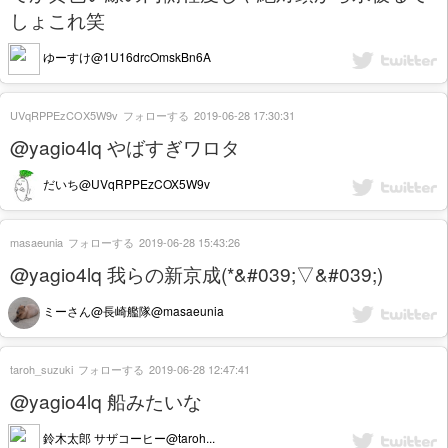
しょこれ笑
ゆーすけ@1U16drcOmskBn6A
UVqRPPEzCOX5W9v
フォローする
2019-06-28 17:30:31
@yagio4lq やばすぎワロタ
だいち@UVqRPPEzCOX5W9v
masaeunia
フォローする
2019-06-28 15:43:26
@yagio4lq 我らの新京成(*&#039;▽&#039;)
ミーさん@長崎艦隊@masaeunia
taroh_suzuki
フォローする
2019-06-28 12:47:41
@yagio4lq 船みたいな
鈴木太郎 サザコーヒー@taroh...