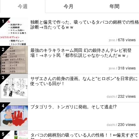
今週
今月
年間
1
独断と偏見で作った、吸っているタバコの銘柄での性格
診断→当たってるｗｗ
678 views
jene
/
2
最強のキラキラネーム岡田 幻の銀侍さんテレビ初登
場！→ネット民「都市伝説じゃなかったんだｗｗ」
318 views
jene
/
3
サザエさんの前身の漫画。なんと"ヒロポン"を日常的に
使っている回が！
232 views
daichi
/
4
ブタゴリラ、トンガリに発砲。そして逃走!?
230 views
daichi
/
5
タバコの銘柄別の吸っている人の性格！！⇐偏見すぎて