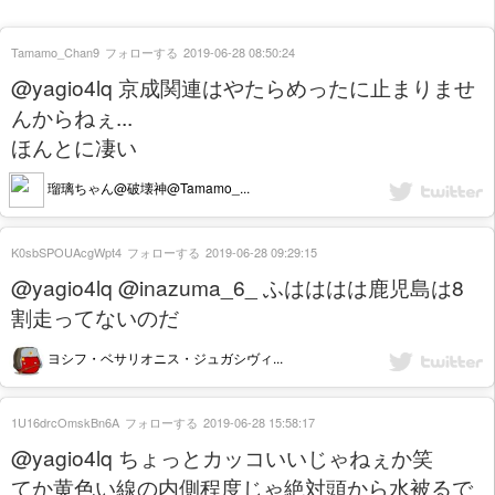
Tamamo_Chan9
フォローする
2019-06-28 08:50:24
@yagio4lq 京成関連はやたらめったに止まりませ
んからねぇ...
ほんとに凄い
瑠璃ちゃん@破壊神@Tamamo_...
K0sbSPOUAcgWpt4
フォローする
2019-06-28 09:29:15
@yagio4lq @inazuma_6_ ふはははは鹿児島は8
割走ってないのだ
ヨシフ・ベサリオニス・ジュガシヴィ...
1U16drcOmskBn6A
フォローする
2019-06-28 15:58:17
@yagio4lq ちょっとカッコいいじゃねぇか笑
てか黄色い線の内側程度じゃ絶対頭から水被るで