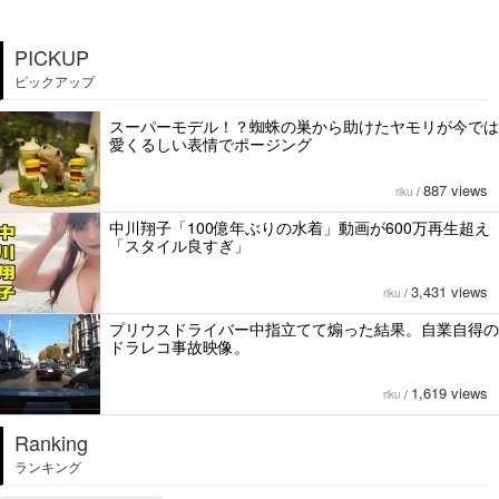
PICKUP
ピックアップ
スーパーモデル！？蜘蛛の巣から助けたヤモリが今では
愛くるしい表情でポージング
887 views
riku
/
中川翔子「100億年ぶりの水着」動画が600万再生超え
「スタイル良すぎ」
3,431 views
riku
/
プリウスドライバー中指立てて煽った結果。自業自得の
ドラレコ事故映像。
1,619 views
riku
/
Ranking
ランキング