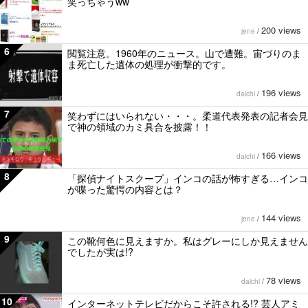
笑っちゃうww
200 views
jene
/
6
閲覧注意。1960年のニュース。山で遭難。宙づりのま
ま死亡した遺体の処理が衝撃的です。
196 views
daichi
/
7
笑わずにはいられない・・・。柔道代表発表の記者会見
で神の領域のカミ具合を披露！！
166 views
daichi
/
8
「探偵ナイトスクープ」インコの話が怖すぎる…インコ
が喋った驚愕の内容とは？
144 views
jene
/
9
この靴何色に見えますか。私はグレーにしか見えません
でしたが実は!?
78 views
daichi
/
10
インターネットテレビだからこそ許される!? 芸人アミ