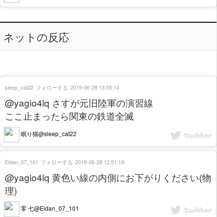
ネットの反応
sleep_cat22
フォローする
2019-06-28 13:55:14
@yagio4lq さすが元旧陸軍の演習線
ここ止まったら関東の鉄道全滅
眠り猫@sleep_cat22
Eidan_07_101
フォローする
2019-06-28 12:51:19
@yagio4lq 黄色い線の内側にお下がりください(物
理)
零 七@Eidan_07_101