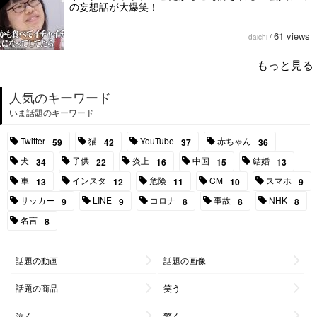
の妄想話が大爆笑！
61 views
daichi
/
もっと見る
人気のキーワード
いま話題のキーワード
Twitter
猫
YouTube
赤ちゃん
59
42
37
36
犬
子供
炎上
中国
結婚
34
22
16
15
13
車
インスタ
危険
CM
スマホ
13
12
11
10
9
サッカー
LINE
コロナ
事故
NHK
9
9
8
8
8
名言
8
話題の動画
話題の画像
話題の商品
笑う
泣く
驚く