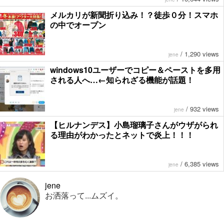
メルカリが新聞折り込み！？徒歩０分！スマホ
の中でオープン
/
1,290 views
jene
windows10ユーザーでコピー＆ペーストを多用
される人へ…←知られざる機能が話題！
/
932 views
jene
【ヒルナンデス】小島瑠璃子さんがウザがられ
る理由がわかったとネットで炎上！！！
/
6,385 views
jene
jene
お洒落って...ムズイ。