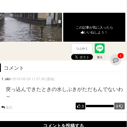
この記事が気に入ったら
いいねしよう！
つぶやく
1
コメント
1. oki~
2019-06-29 11:57:36
[通報]
突っ込んできたときの水しぶきがただもんでないわ
～
3
0
返信
コメントを投稿する