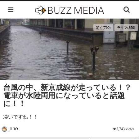
驚く(790)
ライフ(350)
台風の中、新京成線が走っている！？
電車が水陸両用になっていると話題
に！！
凄いですね！！
jene
7,743 views