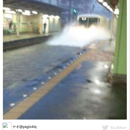
ヤギ@yagio4lq