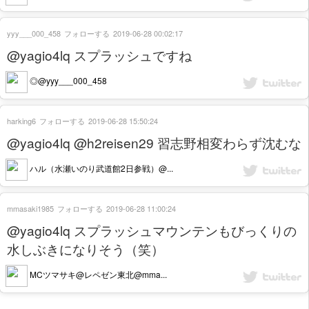
yyy___000_458
フォローする
2019-06-28 00:02:17
@yagio4lq スプラッシュですね
◎@yyy___000_458
harking6
フォローする
2019-06-28 15:50:24
@yagio4lq @h2reisen29 習志野相変わらず沈むな
ハル（水瀬いのり武道館2日参戦）@...
mmasaki1985
フォローする
2019-06-28 11:00:24
@yagio4lq スプラッシュマウンテンもびっくりの
水しぶきになりそう（笑）
MCツマサキ@レペゼン東北@mma...