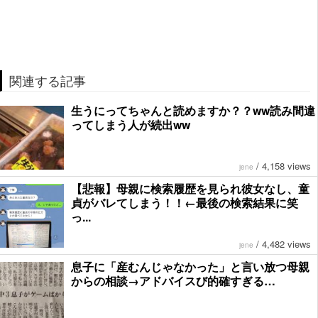
関連する記事
生うにってちゃんと読めますか？？ww読み間違
ってしまう人が続出ww
/
4,158 views
jene
【悲報】母親に検索履歴を見られ彼女なし、童
貞がバレてしまう！！←最後の検索結果に笑
っ...
/
4,482 views
jene
息子に「産むんじゃなかった」と言い放つ母親
からの相談→アドバイスび的確すぎる…