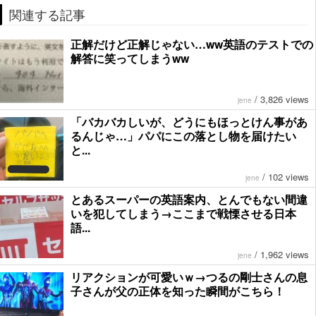
関連する記事
正解だけど正解じゃない…ww英語のテストでの
解答に笑ってしまうww
/
3,826 views
jene
「バカバカしいが、どうにもほっとけん事があ
るんじゃ…」パパにこの落とし物を届けたい
と...
/
102 views
jene
とあるスーパーの英語案内、とんでもない間違
いを犯してしまう→ここまで戦慄させる日本
語...
/
1,962 views
jene
リアクションが可愛いｗ→つるの剛士さんの息
子さんが父の正体を知った瞬間がこちら！