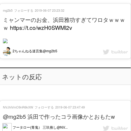
mg2b5
フォローする
2019-06-07 23:23:32
ミャンマーのお金、浜田雅功すぎてワロタｗｗｗ
ｗ
https://t.co/wzH0SWMl2v
2ちゃんねる迷言集@mg2b5
ネットの反応
NVJhiVmO9nR6kXW
フォローする
2019-06-07 23:47:49
@mg2b5 浜田で作ったコラ画像かとおもたw
フータロー(青鬼） 三玖推し@NV...