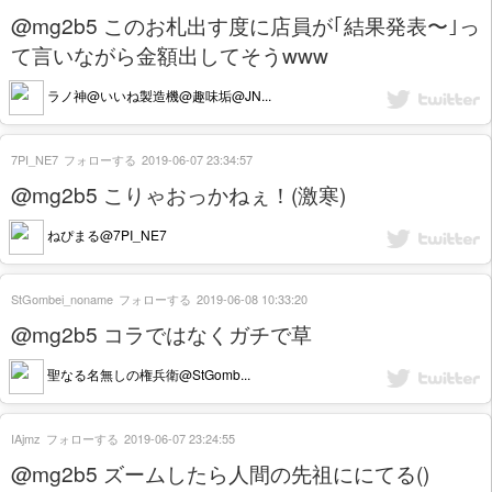
@mg2b5 このお札出す度に店員が｢結果発表〜｣っ
て言いながら金額出してそうwww
ラノ神@いいね製造機@趣味垢@JN...
7PI_NE7
フォローする
2019-06-07 23:34:57
@mg2b5 こりゃおっかねぇ！(激寒)
ねぴまる@7PI_NE7
StGombei_noname
フォローする
2019-06-08 10:33:20
@mg2b5 コラではなくガチで草
聖なる名無しの権兵衛@StGomb...
IAjmz
フォローする
2019-06-07 23:24:55
@mg2b5 ズームしたら人間の先祖ににてる()