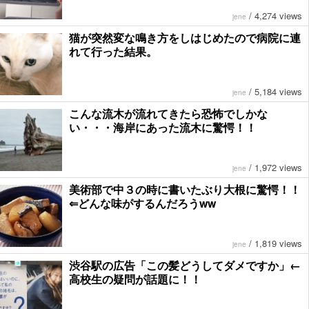
/
4,274 views
jene
猫が突然変な鳴き方をしはじめたので病院に連
れて行った結果。
/
5,184 views
jene
こんな流木が流れてきたら恐怖でしかな
い・・・海岸にあった流木に驚愕！！
/
1,972 views
jene
美術部で中３の時に書いたぶり大根に驚愕！！
⇐どんな味がするんだろうww
/
1,819 views
jene
渋谷駅の広告「この髪どうしてダメですか」←
高校生の疑問が話題に！！