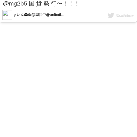
@mg2b5 国 貨 発 行〜！！！
まいん👻🎋@周回中@unlimit...