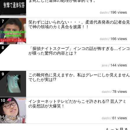
ま死亡した遺体の処理が衝撃的です。
196 views
daichi
/
7
笑わずにはいられない・・・。柔道代表発表の記者会見
で神の領域のカミ具合を披露！！
166 views
daichi
/
8
「探偵ナイトスクープ」インコの話が怖すぎる…インコ
が喋った驚愕の内容とは？
144 views
jene
/
9
この靴何色に見えますか。私はグレーにしか見えません
でしたが実は!?
78 views
daichi
/
10
インターネットテレビだからこそ許される!? 芸人アミ
の妄想話が大爆笑！
61 views
daichi
/
もっと見る