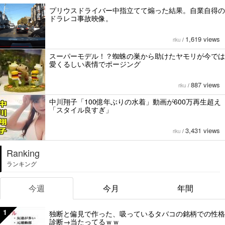
プリウスドライバー中指立てて煽った結果。自業自得の
ドラレコ事故映像。
1,619 views
riku
/
スーパーモデル！？蜘蛛の巣から助けたヤモリが今では
愛くるしい表情でポージング
887 views
riku
/
中川翔子「100億年ぶりの水着」動画が600万再生超え
「スタイル良すぎ」
3,431 views
riku
/
Ranking
ランキング
今週
今月
年間
1
独断と偏見で作った、吸っているタバコの銘柄での性格
診断→当たってるｗｗ