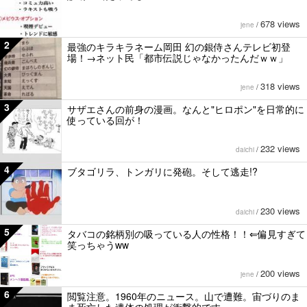
678 views
jene
/
2
最強のキラキラネーム岡田 幻の銀侍さんテレビ初登
場！→ネット民「都市伝説じゃなかったんだｗｗ」
318 views
jene
/
3
サザエさんの前身の漫画。なんと"ヒロポン"を日常的に
使っている回が！
232 views
daichi
/
4
ブタゴリラ、トンガリに発砲。そして逃走!?
230 views
daichi
/
5
タバコの銘柄別の吸っている人の性格！！⇐偏見すぎて
笑っちゃうww
200 views
jene
/
6
閲覧注意。1960年のニュース。山で遭難。宙づりのま