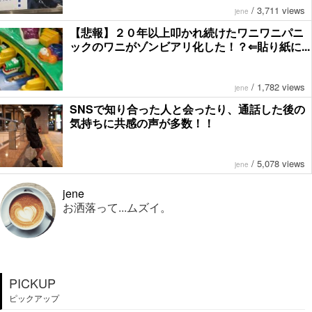
/
3,711 views
jene
【悲報】２０年以上叩かれ続けたワニワニパニ
ックのワニがゾンビアリ化した！？⇐貼り紙に...
/
1,782 views
jene
SNSで知り合った人と会ったり、通話した後の
気持ちに共感の声が多数！！
/
5,078 views
jene
jene
お洒落って...ムズイ。
PICKUP
ピックアップ