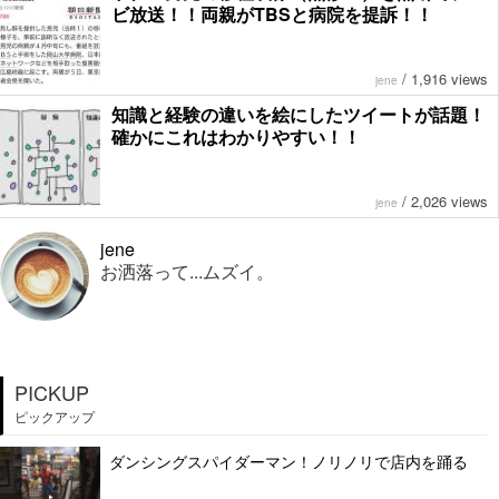
ビ放送！！両親がTBSと病院を提訴！！
/
1,916 views
jene
知識と経験の違いを絵にしたツイートが話題！
確かにこれはわかりやすい！！
/
2,026 views
jene
jene
お洒落って...ムズイ。
PICKUP
ピックアップ
ダンシングスパイダーマン！ノリノリで店内を踊る