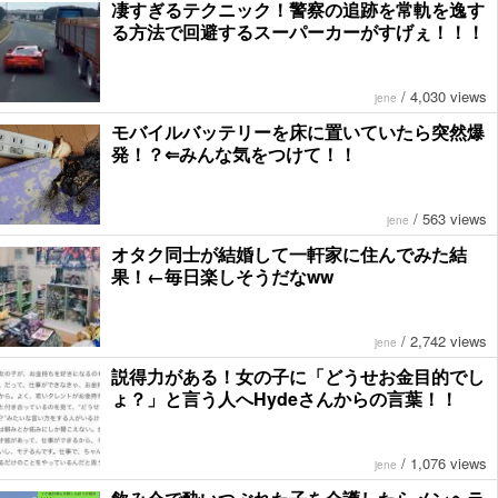
凄すぎるテクニック！警察の追跡を常軌を逸す
る方法で回避するスーパーカーがすげぇ！！！
/
4,030 views
jene
モバイルバッテリーを床に置いていたら突然爆
発！？⇐みんな気をつけて！！
/
563 views
jene
オタク同士が結婚して一軒家に住んでみた結
果！←毎日楽しそうだなww
/
2,742 views
jene
説得力がある！女の子に「どうせお金目的でし
ょ？」と言う人へHydeさんからの言葉！！
/
1,076 views
jene