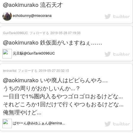
@aokimurako 流石天才
echobunny@miecorana
GunTank0096UC
フォローする
2019-05-28 07:19:33
@aokimurako 鉄仮面がいますねぇ……
元旦駆@GunTank0096UC
ieninaritai
フォローする
2019-05-27 20:32:15
@aokimurako いや廃人はビビらんやろ…
うちの周りがおかしいんか...？
一日目で1%圏内入るやつゴロゴロおるけどな...
それどころか1回だけで行くやつもおるけどな...
俺無理やけど...
ぱやーん@みゆふぁん@ienina...