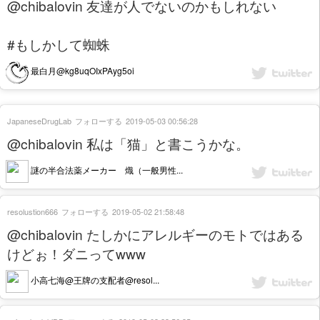
@chibalovin 友達が人でないのかもしれない
#もしかして蜘蛛
最白月@kg8uqOIxPAyg5oi
JapaneseDrugLab
フォローする
2019-05-03 00:56:28
@chibalovin 私は「猫」と書こうかな。
謎の半合法薬メーカー 熾（一般男性...
resolustion666
フォローする
2019-05-02 21:58:48
@chibalovin たしかにアレルギーのモトではある
けどぉ！ダニってwww
小高七海@王牌の支配者@resol...