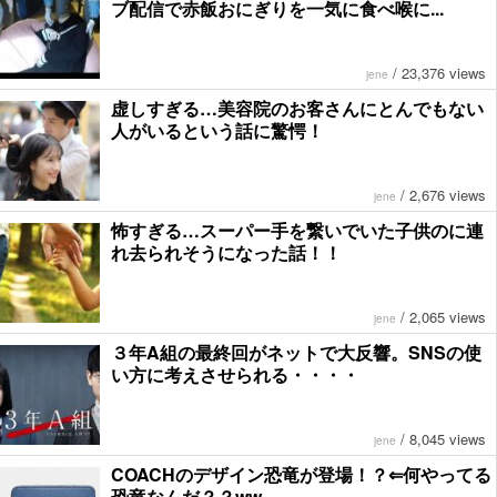
ブ配信で赤飯おにぎりを一気に食べ喉に...
/
23,376 views
jene
虚しすぎる…美容院のお客さんにとんでもない
人がいるという話に驚愕！
/
2,676 views
jene
怖すぎる…スーパー手を繋いでいた子供のに連
れ去られそうになった話！！
/
2,065 views
jene
３年A組の最終回がネットで大反響。SNSの使
い方に考えさせられる・・・・
/
8,045 views
jene
COACHのデザイン恐竜が登場！？⇐何やってる
恐竜なんだ？？ww