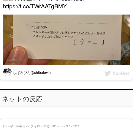
https://t.co/TWrAATgBMY
ちばろびん@chibalovin
ネットの反応
kg8uqOIxPAyg5oi
フォローする
2019-05-03 17:22:10