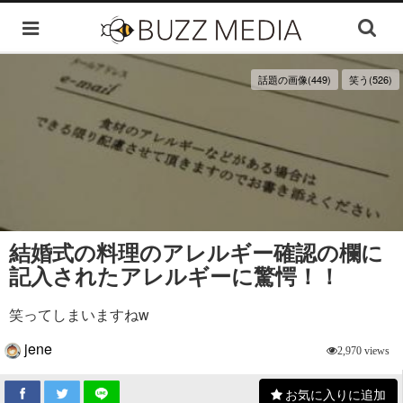
話題の画像(449)
笑う(526)
結婚式の料理のアレルギー確認の欄に
記入されたアレルギーに驚愕！！
笑ってしまいますねw
jene
2,970 views
お気に入りに追加