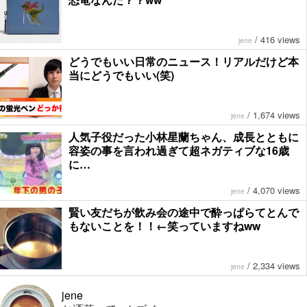
/
416 views
jene
どうでもいい日常のニュース！リアルだけど本
当にどうでもいい(笑)
/
1,674 views
jene
人気子役だった小林星蘭ちゃん、成長とともに
容姿の事を言われ過ぎて超ネガティブな16歳
に…
/
4,070 views
jene
賢い友だちが飲み会の途中で酔っぱらてとんで
もないことを！！←笑っていますねww
/
2,334 views
jene
jene