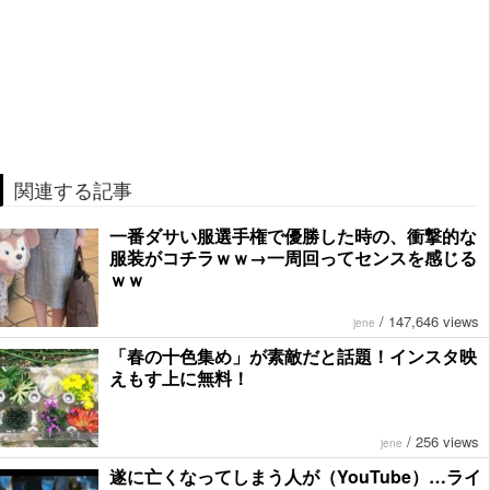
関連する記事
一番ダサい服選手権で優勝した時の、衝撃的な
服装がコチラｗｗ→一周回ってセンスを感じる
ｗｗ
/
147,646 views
jene
「春の十色集め」が素敵だと話題！インスタ映
えもす上に無料！
/
256 views
jene
遂に亡くなってしまう人が（YouTube）…ライ