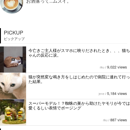
お洒落って...ムズイ。
PICKUP
ピックアップ
今亡きご主人様がスマホに映りだされたとき、、、猫ち
ゃんの反応に涙。
9,022 views
riku
/
猫が突然変な鳴き方をしはじめたので病院に連れて行っ
た結果。
5,184 views
jene
/
スーパーモデル！？蜘蛛の巣から助けたヤモリが今では
愛くるしい表情でポージング
887 views
riku
/