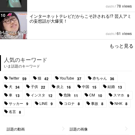
78 views
daichi
/
10
インターネットテレビだからこそ許される!? 芸人アミ
の妄想話が大爆笑！
61 views
daichi
/
もっと見る
人気のキーワード
いま話題のキーワード
Twitter
猫
YouTube
赤ちゃん
59
42
37
36
犬
子供
炎上
中国
結婚
34
22
16
15
13
車
インスタ
危険
CM
スマホ
13
12
11
10
9
サッカー
LINE
コロナ
事故
NHK
9
9
8
8
8
名言
8
話題の動画
話題の画像