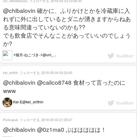
uni_nekodukiDD
フォローする
2019-05-03 23:56:35
@chibalovin 確かに、ふりかけとかを冷蔵庫に入
れずに外に出しているとダニが湧きますからねあ
る意味間違っていないのかも??
でも飲食店でそんなことがあっていいのでしょう
か?
⚡︎猫月-ねこづき-⚡︎@uni_...
kei_erithin
フォローする
2019-05-04 02:23:40
@chibalovin @calico8748 食材って言ったのに
www
Kei-E@kei_erithin
Punkupuk
フォローする
2019-05-03 21:29:47
@chibalovin @0z1ma0 ぶははははは！