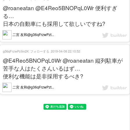
@roaneatan @E4Reo5BNOPqL0Wr 便利すぎ
る…
日本の自動車にも採用して欲しいですね?
二宮 友和@g36qFrzwPzt...
g36qFrzwPztim2K
フォローする
2019-04-08 22:10:52
@E4Reo5BNOPqL0Wr @roaneatan 縦列駐車が
苦手な人はたくさんいるはず…
便利な機能は是非採用するべき?
二宮 友和@g36qFrzwPzt...