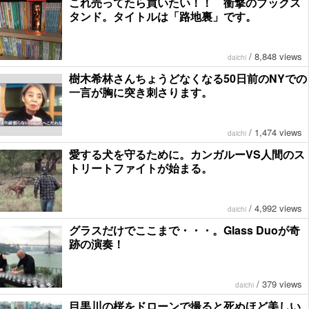
これ売ってたら買いたい！！ 衝撃のブックス
タンド。タイトルは「路地裏」です。
/
8,848 views
daichi
樹木希林さんちょうどなくなる50日前のNYでの
一言が胸に突き刺さります。
/
1,474 views
daichi
愛する犬を守るために。カンガルーVS人間のス
トリートファイトが始まる。
/
4,992 views
daichi
グラスだけでここまで・・・。Glass Duoが奇
跡の演奏！
/
379 views
daichi
目黒川の桜をドローンで撮ると死ぬほど美しい