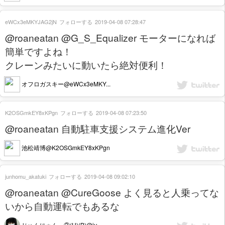
eWCx3eMKYJAG2jN
フォローする
2019-04-08 07:28:47
@roaneatan @G_S_Equalizer モーターになれば
簡単ですよね！
クレーンみたいに動いたら絶対便利！
オフロガスキー@eWCx3eMKY...
K2OSGmkEY8xKPgn
フォローする
2019-04-08 07:23:50
@roaneatan 自動駐車支援システム進化Ver
池松靖博@K2OSGmkEY8xKPgn
junhomu_akatuki
フォローする
2019-04-08 09:02:10
@roaneatan @CureGoose よく見ると人乗ってな
いから自動運転でもあるな
じゅんにゃん ②(U)(B)@ju...