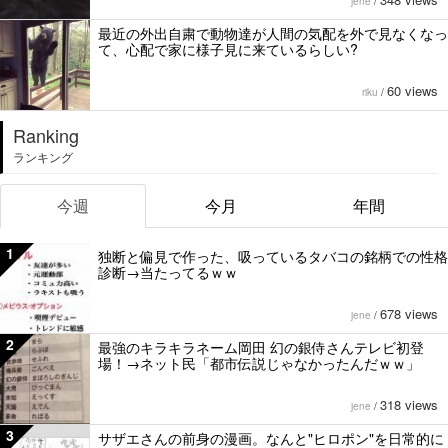
jene
/
最近の外出自粛で動物達が人間の気配を外で見なくなっ
て、心配で家に様子見に来ているらしい?
60 views
riku
/
Ranking
ランキング
今週
今月
年間
1
独断と偏見で作った、吸っているタバコの銘柄での性格
診断→当たってるｗｗ
678 views
jene
/
2
最強のキラキラネーム岡田 幻の銀侍さんテレビ初登
場！→ネット民「都市伝説じゃなかったんだｗｗ」
318 views
jene
/
3
サザエさんの前身の漫画。なんと"ヒロポン"を日常的に