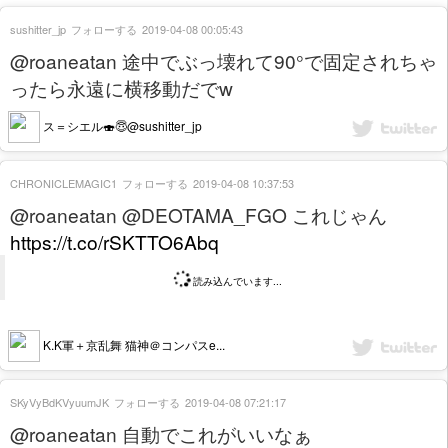
sushitter_jp
フォローする
2019-04-08 00:05:43
@roaneatan 途中でぶっ壊れて90°で固定されちゃ
ったら永遠に横移動だでw
ス＝シエル🍣😇@sushitter_jp
CHRONICLEMAGIC1
フォローする
2019-04-08 10:37:53
@roaneatan @DEOTAMA_FGO これじゃん
https://t.co/rSKTTO6Abq
読み込んでいます...
K.K軍＋京乱舞 猫神＠コンパスe...
SKyVyBdKVyuumJK
フォローする
2019-04-08 07:21:17
@roaneatan 自動でこれがいいなぁ