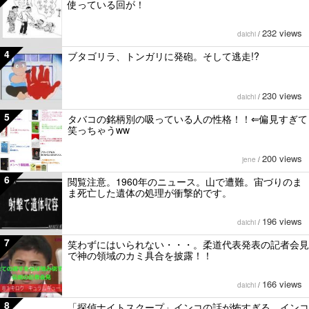
使っている回が！
232 views
daichi
/
4
ブタゴリラ、トンガリに発砲。そして逃走!?
230 views
daichi
/
5
タバコの銘柄別の吸っている人の性格！！⇐偏見すぎて
笑っちゃうww
200 views
jene
/
6
閲覧注意。1960年のニュース。山で遭難。宙づりのま
ま死亡した遺体の処理が衝撃的です。
196 views
daichi
/
7
笑わずにはいられない・・・。柔道代表発表の記者会見
で神の領域のカミ具合を披露！！
166 views
daichi
/
8
「探偵ナイトスクープ」インコの話が怖すぎる…インコ