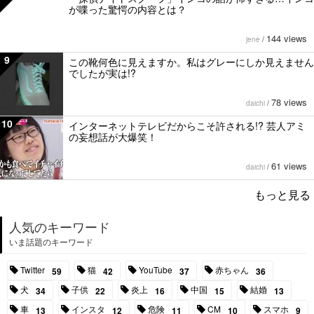
が喋った驚愕の内容とは？
144 views
jene
/
9
この靴何色に見えますか。私はグレーにしか見えません
でしたが実は!?
78 views
daichi
/
10
インターネットテレビだからこそ許される!? 芸人アミ
の妄想話が大爆笑！
61 views
daichi
/
もっと見る
人気のキーワード
いま話題のキーワード
Twitter
猫
YouTube
赤ちゃん
59
42
37
36
犬
子供
炎上
中国
結婚
34
22
16
15
13
車
インスタ
危険
CM
スマホ
13
12
11
10
9