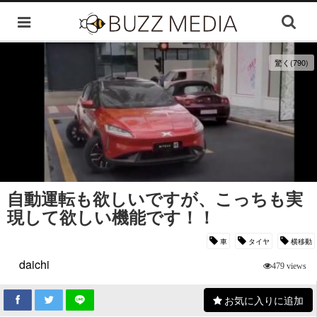
驚く(790)
自動運転も欲しいですが、こっちも実
現して欲しい機能です！！
車
タイヤ
横移動
daichi
479 views
お気に入りに追加