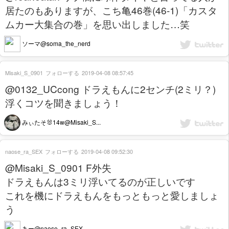
居たのもありますが、こち亀46巻(46-1)「カスタ
ムカー大集合の巻」を思い出しました…笑
ソーマ@soma_the_nerd
Misaki_S_0901
フォローする
2019-04-08 08:57:45
@0132_UCcong ドラえもんに2センチ(2ミリ？)
浮くコツを聞きましょう！
みぃたそ🐰14w@Misaki_S...
naose_ra_SEX
フォローする
2019-04-08 09:52:30
@Misaki_S_0901 F外失
ドラえもんは3ミリ浮いてるのが正しいです
これを機にドラえもんをもっともっと愛しましょ
う
あー@naose_ra_SEX