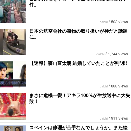
件。
/
502 views
daichi
日本の航空会社の荷物の取り扱いが神だと話題
に。
/
1,744 views
daichi
【速報】森山直太朗 結婚していたことが判明!!
/
888 views
daichi
まさに危機一髪！アキラ100%が生放送中に大失
敗！
/
911 views
daichi
スペインは修理が苦手なんでしょうか。また絵