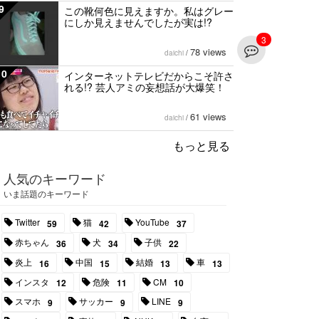
9
この靴何色に見えますか。私はグレー
にしか見えませんでしたが実は!?
3
78 views
daichi
/
10
インターネットテレビだからこそ許さ
れる!? 芸人アミの妄想話が大爆笑！
61 views
daichi
/
もっと見る
人気のキーワード
いま話題のキーワード
Twitter
猫
YouTube
59
42
37
赤ちゃん
犬
子供
36
34
22
炎上
中国
結婚
車
16
15
13
13
インスタ
危険
CM
12
11
10
スマホ
サッカー
LINE
9
9
9