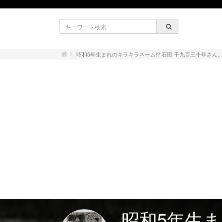
昭和5年生まれのキラキラネーム!? 石田 千九百三十年さ
昭和5年生ま