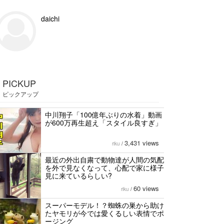
daichi
PICKUP
ピックアップ
中川翔子「100億年ぶりの水着」動画
が600万再生超え「スタイル良すぎ」
3,431 views
riku
/
最近の外出自粛で動物達が人間の気配
を外で見なくなって、心配で家に様子
見に来ているらしい?
60 views
riku
/
スーパーモデル！？蜘蛛の巣から助け
たヤモリが今では愛くるしい表情でポ
ージング