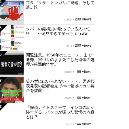
4
ブタゴリラ、トンガリに発砲。そして
逃走!?
230 views
daichi
/
5
タバコの銘柄別の吸っている人の性
格！！⇐偏見すぎて笑っちゃうww
200 views
jene
/
6
閲覧注意。1960年のニュース。山で
遭難。宙づりのまま死亡した遺体の処
理が衝撃的です。
196 views
daichi
/
7
笑わずにはいられない・・・。柔道代
表発表の記者会見で神の領域のカミ具
合を披露！！
166 views
daichi
/
8
「探偵ナイトスクープ」インコの話が
怖すぎる…インコが喋った驚愕の内容
とは？
144 views
jene
/