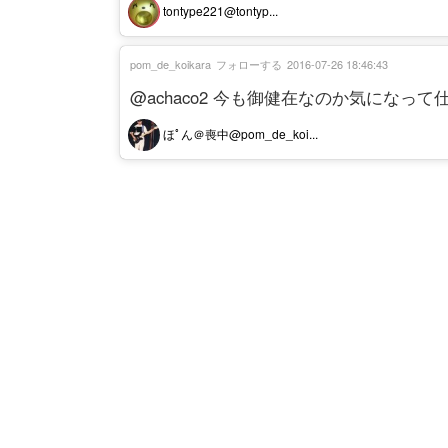
tontype221@tontyp...
pom_de_koikara
フォローする
2016-07-26 18:46:43
@achaco2 今も御健在なのか気になって
ほﾟん＠喪中@pom_de_koi...