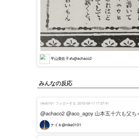
平山亜佐子✍@achaco2
みんなの反応
nike0101
フォローする
2015-09-11 17:37:41
@achaco2 @aco_agoy 山本五十
ナイキ@nike0101