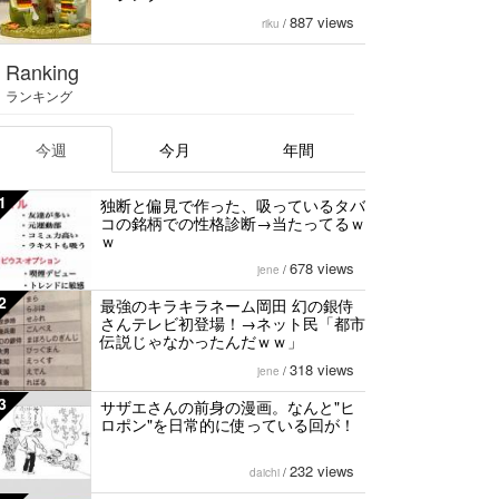
887 views
riku
/
Ranking
ランキング
今週
今月
年間
1
独断と偏見で作った、吸っているタバ
コの銘柄での性格診断→当たってるｗ
ｗ
678 views
jene
/
2
最強のキラキラネーム岡田 幻の銀侍
さんテレビ初登場！→ネット民「都市
伝説じゃなかったんだｗｗ」
318 views
jene
/
3
サザエさんの前身の漫画。なんと"ヒ
ロポン"を日常的に使っている回が！
232 views
daichi
/