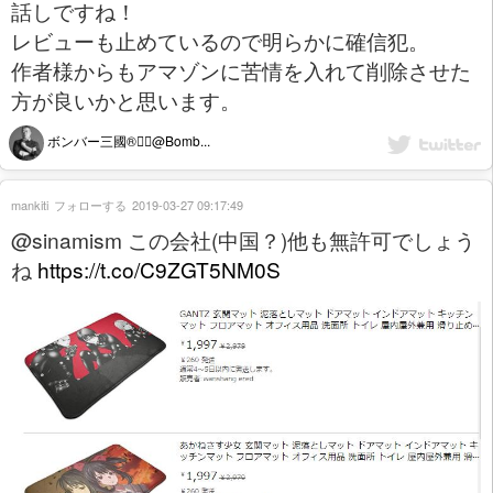
話しですね！
レビューも止めているので明らかに確信犯。
作者様からもアマゾンに苦情を入れて削除させた
方が良いかと思います。
ボンバー三國®︎🏳️‍🌈@Bomb...
mankiti
フォローする
2019-03-27 09:17:49
@sinamism この会社(中国？)他も無許可でしょう
ね
https://t.co/C9ZGT5NM0S