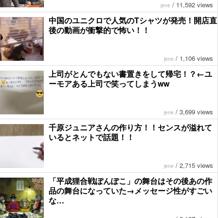
/
11,592 views
jene
中国のユニクロで人気のTシャツが発売！開店直
後の動画が衝撃的で怖い！！
/
1,106 views
jene
上司がとんでもない書置きをして帰宅！？←ユ
ーモアある上司で笑ってしまうww
/
3,699 views
jene
千原ジュニアさんの作り方！！センスが溢れて
いるとネットで話題！！
/
2,715 views
jene
「平成狸合戦ぽんぽこ」の舞台はその後あの作
品の舞台になっていた→メッセージ性がすごい
な…