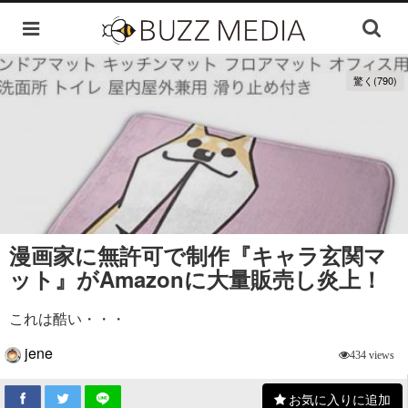
驚く(790)
漫画家に無許可で制作『キャラ玄関マ
ット』がAmazonに大量販売し炎上！
これは酷い・・・
jene
434 views
お気に入りに追加