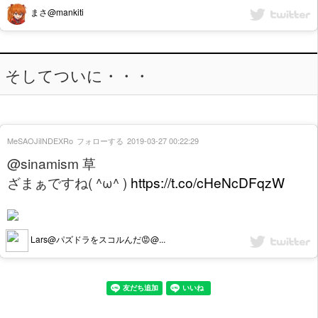
まさ@mankiti
そしてついに・・・
MeSAOJiINDEXRo
フォローする
2019-03-27 00:22:29
@sinamism 草
ざまぁですね( ^ω^ )
https://t.co/cHeNcDFqzW
Lars@パズドラをスコルんだ😡@...