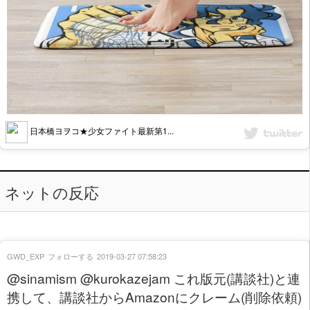
日本橋ヨヲコ★少女ファイト最新第1...
ネットの反応
GWD_EXP
フォローする
2019-03-27 07:58:23
@sinamism @kurokazejam これ版元(講談社)と連
携して、講談社からAmazonにクレーム(削除依頼)