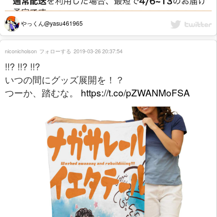
やっくん@yasu461965
niconicholson
フォローする
2019-03-26 20:37:54
!!? !!? !!?
いつの間にグッズ展開を！？
つーか、踏むな。
https://t.co/pZWANMoFSA