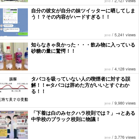
/
2,127 views
jene
自分の彼女が自分の妹ツイッターに晒してしま
う！？その内容がハードすぎる！！
/
5,241 views
jene
知らなきゃ良かった・・・飲み物に入っている
砂糖の量に驚愕！！
/
4,128 views
jene
タバコを吸っていない人の喫煙者に対する誤
解！！⇐タバコは辞めた方がいいとすぐわか
る！！
/
9,980 views
jene
「下着は白のみセクハラ校則では？」→とある
中学校のブラック校則に物議！
/
3,776 views
jene