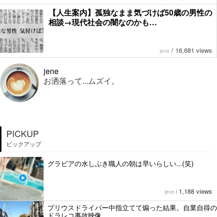
【人生案内】孤独なまま気づけば50歳の男性の
相談→現代社会の闇なのかも…
/
16,681 views
jene
jene
お洒落って...ムズイ。
PICKUP
ピックアップ
グラビアの水しぶき職人の朝は早いらしい...(笑)
1,188 views
jene
/
プリウスドライバー中指立てて煽った結果。自業自得の
ドラレコ事故映像。