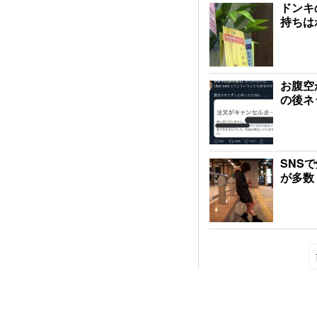
ドンキ
持ちは
お腹空
の後ネ
SNS
が多数