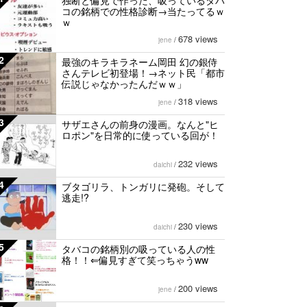
独断と偏見で作った、吸っているタバ
コの銘柄での性格診断→当たってるｗ
ｗ
678 views
jene
/
2
最強のキラキラネーム岡田 幻の銀侍
さんテレビ初登場！→ネット民「都市
伝説じゃなかったんだｗｗ」
318 views
jene
/
3
サザエさんの前身の漫画。なんと"ヒ
ロポン"を日常的に使っている回が！
232 views
daichi
/
4
ブタゴリラ、トンガリに発砲。そして
逃走!?
230 views
daichi
/
5
タバコの銘柄別の吸っている人の性
格！！⇐偏見すぎて笑っちゃうww
200 views
jene
/