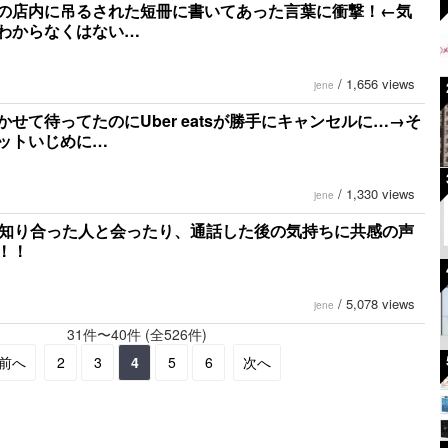
の店内に吊るされた短冊に書いてあった言葉に衝撃！←気
わからなくはない…
/
1,656 views
jene
かせて待ってたのにUber eatsが勝手にキャンセルに…→そ
ットいじめに…
/
1,330 views
jene
で知り合った人と会ったり、通話した後の気持ちに共感の声
！！
/
5,078 views
jene
31件〜40件 (全526件)
前へ
2
3
4
5
6
次へ