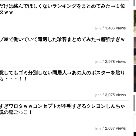
だけは絡んでほしくないランキングをまとめてみた→１位
タｗｗ
/
1,486 views
jene
プ屋で働いていて遭遇した珍客まとめてみた→癖強すぎｗ
/
2,978 views
jene
意してもゴミ分別しない同居人→あの人のポスターを貼り
ら・・・！！
/
3,075 views
jene
すぎワロタｗｗコンセプトが不明すぎるクレヨンしんちゃ
説の鬼ごっこ！
/
2,037 views
jene