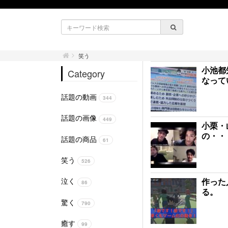
笑う
小池都
Category
なって
話題の動画
344
話題の画像
449
小栗・
の・・
話題の商品
61
笑う
526
作った
泣く
86
る。
驚く
790
癒す
99