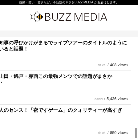
感動・笑い・驚きなど、今話題のネタをBUZZ MEDIA がお届けします。
知事の呼びかけがまるでライブツアーのタイトルのように
いると話題！
/
408 views
daichi
山田・錦戸・赤西この最強メンツでの話題がまさか
・
/
5,436 views
daichi
人のセンス！「密ですゲーム」のクォリティーが高すぎ
/
850 views
daichi