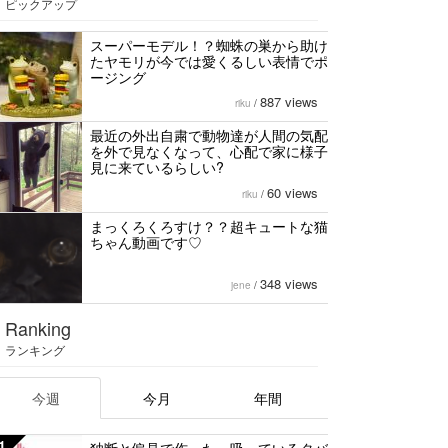
ピックアップ
スーパーモデル！？蜘蛛の巣から助け
たヤモリが今では愛くるしい表情でポ
ージング
887 views
riku
/
最近の外出自粛で動物達が人間の気配
を外で見なくなって、心配で家に様子
見に来ているらしい?
60 views
riku
/
まっくろくろすけ？？超キュートな猫
ちゃん動画です♡
348 views
jene
/
Ranking
ランキング
今週
今月
年間
1