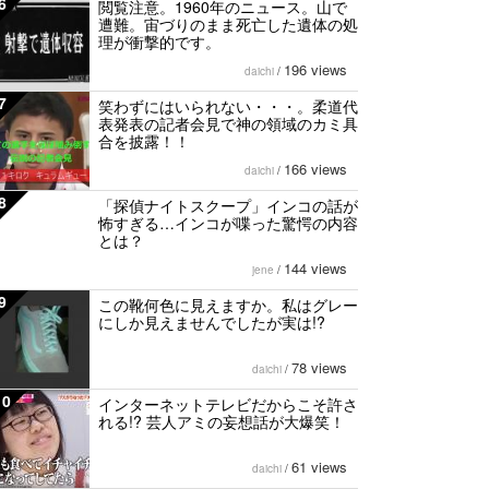
6
閲覧注意。1960年のニュース。山で
遭難。宙づりのまま死亡した遺体の処
理が衝撃的です。
196 views
daichi
/
7
笑わずにはいられない・・・。柔道代
表発表の記者会見で神の領域のカミ具
合を披露！！
166 views
daichi
/
8
「探偵ナイトスクープ」インコの話が
怖すぎる…インコが喋った驚愕の内容
とは？
144 views
jene
/
9
この靴何色に見えますか。私はグレー
にしか見えませんでしたが実は!?
78 views
daichi
/
10
インターネットテレビだからこそ許さ
れる!? 芸人アミの妄想話が大爆笑！
61 views
daichi
/