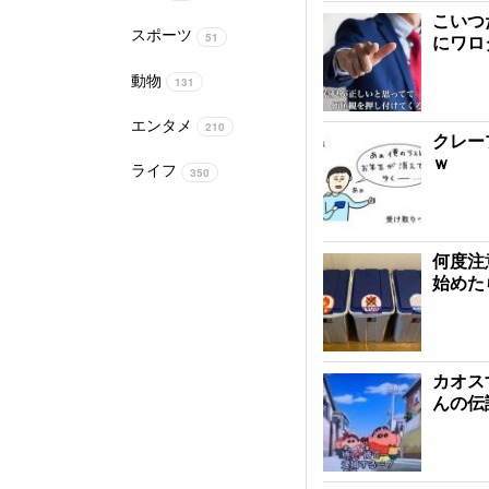
こいつ
スポーツ
51
にワロ
動物
131
エンタメ
210
クレー
ｗ
ライフ
350
何度注
始めた
カオス
んの伝