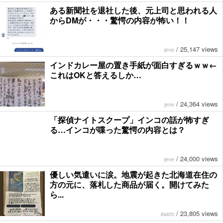
ある新聞社を退社した後、元上司と思われる人
からDMが・・・驚愕の内容が怖い！！
/
25,147 views
jene
インドカレー屋の置き手紙が面白すぎるｗｗ←
これはOKと答えるしか…
/
24,364 views
jene
「探偵ナイトスクープ」インコの話が怖すぎ
る…インコが喋った驚愕の内容とは？
/
24,000 views
jene
優しい気遣いに涙。地震が起きた北海道在住の
方の元に、落札した商品が届く。開けてみた
ら...
/
23,805 views
daichi