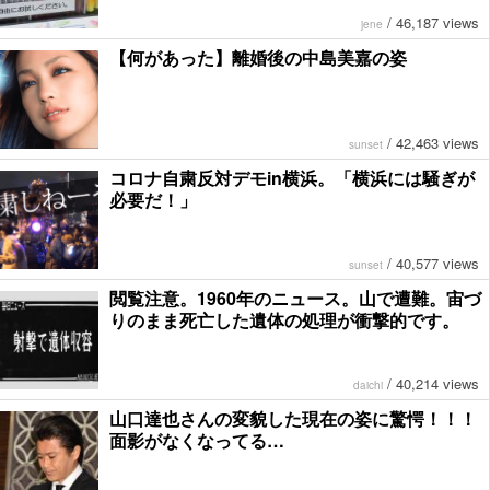
/
46,187 views
jene
【何があった】離婚後の中島美嘉の姿
/
42,463 views
sunset
コロナ自粛反対デモin横浜。「横浜には騒ぎが
必要だ！」
/
40,577 views
sunset
閲覧注意。1960年のニュース。山で遭難。宙づ
りのまま死亡した遺体の処理が衝撃的です。
/
40,214 views
daichi
山口達也さんの変貌した現在の姿に驚愕！！！
面影がなくなってる…