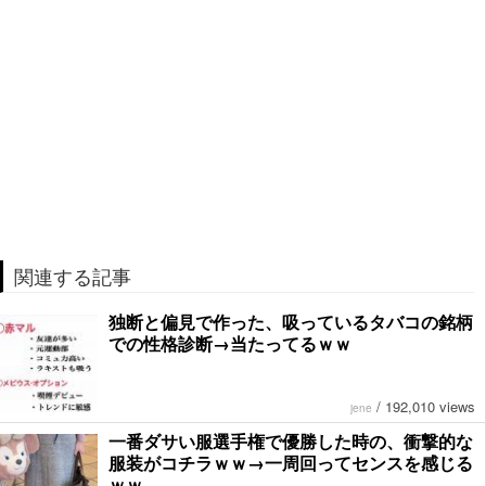
関連する記事
独断と偏見で作った、吸っているタバコの銘柄
での性格診断→当たってるｗｗ
/
192,010 views
jene
一番ダサい服選手権で優勝した時の、衝撃的な
服装がコチラｗｗ→一周回ってセンスを感じる
ｗｗ