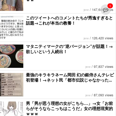
1
/
147,646 views
jene
このツイートへのコメントたちが秀逸すぎると
話題→これが本当の教養！
/
126,420 views
jene
マタニティマークの“逆バージョン”が話題！→
欲しいという人続出！
/
97,837 views
jene
最強のキラキラネーム岡田 幻の銀侍さんテレビ
初登場！→ネット民「都市伝説じゃなかった...
/
87,093 views
jene
男「男が思う理想の女がこちら…」→女「お前
らがそうならこっちはこうだ」女の理想現実的
ｗｗｗ