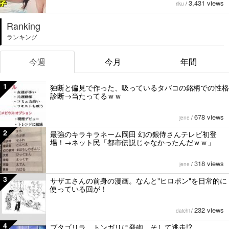
3,431 views
riku
/
Ranking
ランキング
今週
今月
年間
1
独断と偏見で作った、吸っているタバコの銘柄での性格
診断→当たってるｗｗ
678 views
jene
/
2
最強のキラキラネーム岡田 幻の銀侍さんテレビ初登
場！→ネット民「都市伝説じゃなかったんだｗｗ」
318 views
jene
/
3
サザエさんの前身の漫画。なんと"ヒロポン"を日常的に
使っている回が！
232 views
daichi
/
4
ブタゴリラ、トンガリに発砲。そして逃走!?