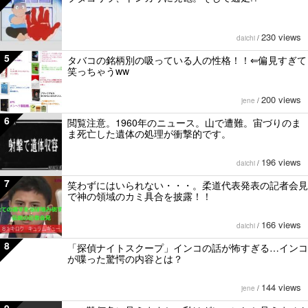
230 views
daichi
/
5
タバコの銘柄別の吸っている人の性格！！⇐偏見すぎて
笑っちゃうww
200 views
jene
/
6
閲覧注意。1960年のニュース。山で遭難。宙づりのま
ま死亡した遺体の処理が衝撃的です。
196 views
daichi
/
7
笑わずにはいられない・・・。柔道代表発表の記者会見
で神の領域のカミ具合を披露！！
166 views
daichi
/
8
「探偵ナイトスクープ」インコの話が怖すぎる…インコ
が喋った驚愕の内容とは？
144 views
jene
/
9