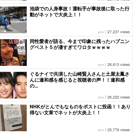
池袋での人身事故！運転手が事故後に取った行
動がネットで大炎上！！
/
27,237 views
jene
同性愛者が語る、今まで印象に残ったハプニン
グベスト５が凄すぎてワロタｗｗｗｗ
/
26,613 views
jene
ぐるナイで共演した山崎賢人さんと土屋太鳳さ
んに違和感を感じると視聴者の声！！違和感
の...
/
26,232 views
jene
NHKがとんでもなものをポストに投函！！あり
得ない文章でネットが大炎上！！
/
25,779 views
jene