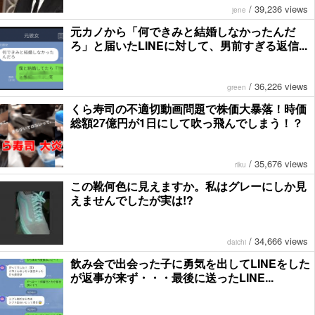
/
39,236 views
jene
元カノから「何できみと結婚しなかったんだ
ろ」と届いたLINEに対して、男前すぎる返信...
/
36,226 views
green
くら寿司の不適切動画問題で株価大暴落！時価
総額27億円が1日にして吹っ飛んでしまう！？
/
35,676 views
riku
この靴何色に見えますか。私はグレーにしか見
えませんでしたが実は!?
/
34,666 views
daichi
飲み会で出会った子に勇気を出してLINEをした
が返事が来ず・・・最後に送ったLINE...