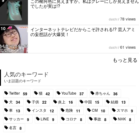
この靴何色に見えますか。私はグレーにしか見えません
でしたが実は!?
78 views
daichi
/
10
インターネットテレビだからこそ許される!? 芸人アミ
の妄想話が大爆笑！
61 views
daichi
/
もっと見る
人気のキーワード
いま話題のキーワード
Twitter
猫
YouTube
赤ちゃん
59
42
37
36
犬
子供
炎上
中国
結婚
34
22
16
15
13
車
インスタ
危険
CM
スマホ
13
12
11
10
9
サッカー
LINE
コロナ
事故
NHK
9
9
8
8
8
名言
8