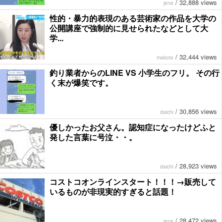
/
32,888 views
jene
性的・暴力的表現のある芸術家の作品を大学の
公開講座で強制的に見せられたなどとして大
学...
/
32,444 views
makoto
釣り業者からのLINE VS 小学生のフリ。 その行
く末が爆笑です。
/
30,856 views
daichi
優しかったお父さん。認知症になったけどふと
発した言葉に号泣・・。
/
28,923 views
daichi
コストコオンラインスタート！！！→販売して
いるものが非現実的すぎると話題！
/
28,472 views
jene