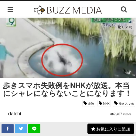
驚く(790)
歩きスマホ失敗例をNHKが放送。本当
にシャレにならないことになります！
危険
NHK
歩きスマホ
daichi
2,407 views
お気に入りに追加