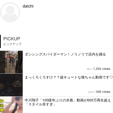
daichi
PICKUP
ピックアップ
ダンシングスパイダーマン！ノリノリで店内を踊る
1,254 views
riku
/
まっくろくろすけ？？超キュートな猫ちゃん動画です♡
348 views
jene
/
中川翔子「100億年ぶりの水着」動画が600万再生超え
「スタイル良すぎ」