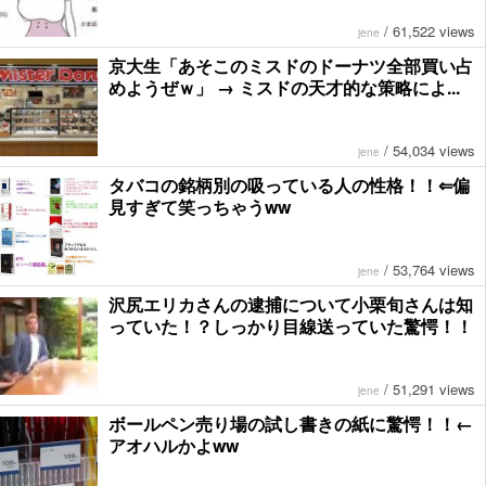
/
61,522 views
jene
京大生「あそこのミスドのドーナツ全部買い占
めようぜｗ」 → ミスドの天才的な策略によ...
/
54,034 views
jene
タバコの銘柄別の吸っている人の性格！！⇐偏
見すぎて笑っちゃうww
/
53,764 views
jene
沢尻エリカさんの逮捕について小栗旬さんは知
っていた！？しっかり目線送っていた驚愕！！
/
51,291 views
jene
ボールペン売り場の試し書きの紙に驚愕！！←
アオハルかよww