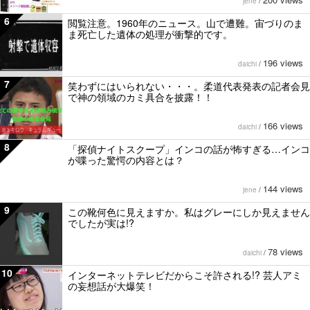
jene
/
6
閲覧注意。1960年のニュース。山で遭難。宙づりのま
ま死亡した遺体の処理が衝撃的です。
196 views
daichi
/
7
笑わずにはいられない・・・。柔道代表発表の記者会見
で神の領域のカミ具合を披露！！
166 views
daichi
/
8
「探偵ナイトスクープ」インコの話が怖すぎる…インコ
が喋った驚愕の内容とは？
144 views
jene
/
9
この靴何色に見えますか。私はグレーにしか見えません
でしたが実は!?
78 views
daichi
/
10
インターネットテレビだからこそ許される!? 芸人アミ
の妄想話が大爆笑！