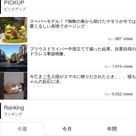
PICKUP
ピックアップ
スーパーモデル！？蜘蛛の巣から助けたヤモリが今では
愛くるしい表情でポージング
887 views
riku
/
プリウスドライバー中指立てて煽った結果。自業自得の
ドラレコ事故映像。
1,619 views
riku
/
今亡きご主人様がスマホに映りだされたとき、、、猫ち
ゃんの反応に涙。
9,022 views
riku
/
Ranking
ランキング
今週
今月
年間