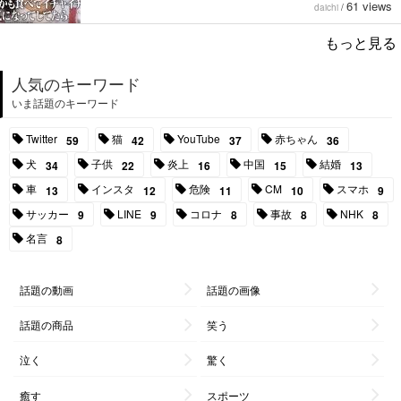
61 views
daichi
/
もっと見る
人気のキーワード
いま話題のキーワード
Twitter
猫
YouTube
赤ちゃん
59
42
37
36
犬
子供
炎上
中国
結婚
34
22
16
15
13
車
インスタ
危険
CM
スマホ
13
12
11
10
9
サッカー
LINE
コロナ
事故
NHK
9
9
8
8
8
名言
8
話題の動画
話題の画像
話題の商品
笑う
泣く
驚く
癒す
スポーツ