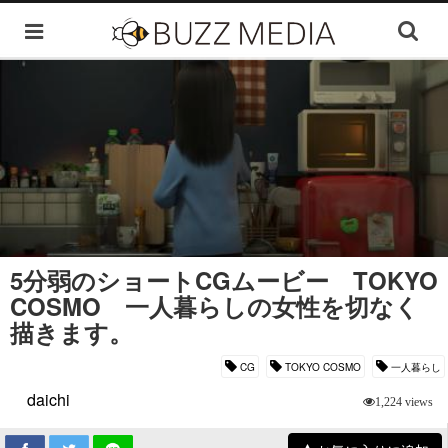
5分弱のショートCGムービー TOKYO
COSMO 一人暮らしの女性を切なく
描きます。
CG
TOKYO COSMO
一人暮らし
daichi
1,224 views