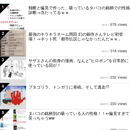
1
独断と偏見で作った、吸っているタバコの銘柄での性格
診断→当たってるｗｗ
678 views
jene
/
2
最強のキラキラネーム岡田 幻の銀侍さんテレビ初登
場！→ネット民「都市伝説じゃなかったんだｗｗ」
318 views
jene
/
3
サザエさんの前身の漫画。なんと"ヒロポン"を日常的に
使っている回が！
232 views
daichi
/
4
ブタゴリラ、トンガリに発砲。そして逃走!?
230 views
daichi
/
5
タバコの銘柄別の吸っている人の性格！！⇐偏見すぎて
笑っちゃうww
200 views