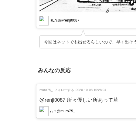
RENJI@renji0087
今回はネットでも出せるらしいので、早く出そ
みんなの反応
muro75_
フォローする
2020-10-08 10:28:24
@renji0087 所々優しい所あって草
ムロ@muro75_