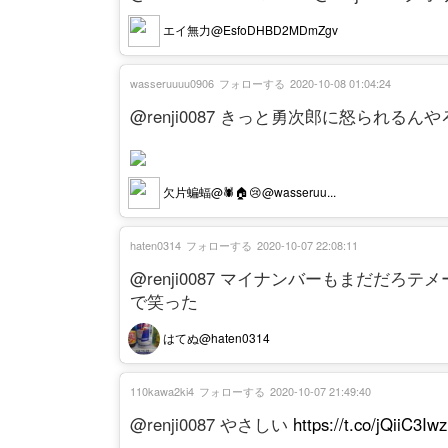
エイ無力@EsfoDHBD2MDmZgv
wasseruuuu0906
フォローする
2020-10-08 01:04:24
@renji0087 きっと勇次郎に怒られるん
欠片蝙蝠@🕷🏠😢@wasseruu...
haten0314
フォローする
2020-10-07 22:08:11
@renji0087 マイナンバーもまだだろテ
で笑った
はてぬ@haten0314
110kawa2ki4
フォローする
2020-10-07 21:49:40
@renji0087 やさしい
https://t.co/jQiiC3Iw