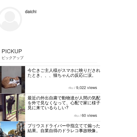
daichi
PICKUP
ピックアップ
今亡きご主人様がスマホに映りだされ
たとき、、、猫ちゃんの反応に涙。
9,022 views
riku
/
最近の外出自粛で動物達が人間の気配
を外で見なくなって、心配で家に様子
見に来ているらしい?
60 views
riku
/
プリウスドライバー中指立てて煽った
結果。自業自得のドラレコ事故映像。