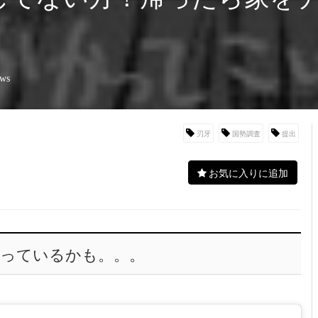
ews
刃牙
国勢調査
提出
お気に入りに追加
っているかも。。。