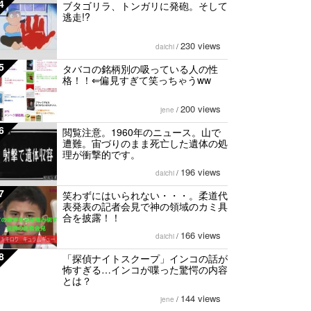
4
ブタゴリラ、トンガリに発砲。そして
逃走!?
230 views
daichi
/
5
タバコの銘柄別の吸っている人の性
格！！⇐偏見すぎて笑っちゃうww
200 views
jene
/
6
閲覧注意。1960年のニュース。山で
遭難。宙づりのまま死亡した遺体の処
理が衝撃的です。
196 views
daichi
/
7
笑わずにはいられない・・・。柔道代
表発表の記者会見で神の領域のカミ具
合を披露！！
166 views
daichi
/
8
「探偵ナイトスクープ」インコの話が
怖すぎる…インコが喋った驚愕の内容
とは？
144 views
jene
/