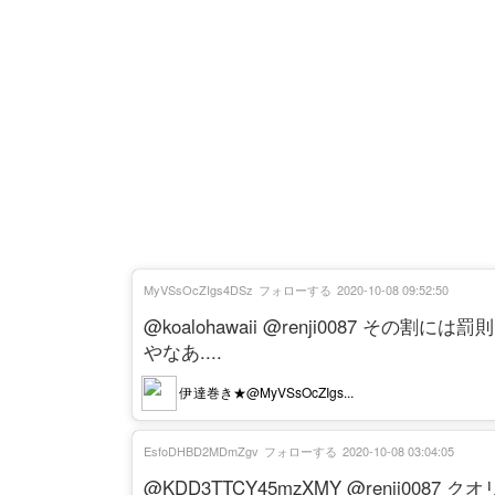
MyVSsOcZIgs4DSz
フォローする
2020-10-08 09:52:50
@koalohawaii @renji0087 
やなあ....
伊達巻き★@MyVSsOcZIgs...
EsfoDHBD2MDmZgv
フォローする
2020-10-08 03:04:05
@KDD3TTCY45mzXMY @renji008