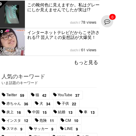
9
この靴何色に見えますか。私はグレー
にしか見えませんでしたが実は!?
0
78 views
daichi
/
10
インターネットテレビだからこそ許さ
れる!? 芸人アミの妄想話が大爆笑！
61 views
daichi
/
もっと見る
人気のキーワード
いま話題のキーワード
Twitter
猫
YouTube
59
42
37
赤ちゃん
犬
子供
36
34
22
炎上
中国
結婚
車
16
15
13
13
インスタ
危険
CM
12
11
10
スマホ
サッカー
LINE
9
9
9