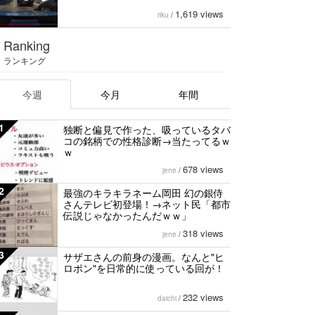
1,619 views
riku
/
Ranking
ランキング
今週
今月
年間
1
独断と偏見で作った、吸っているタバ
コの銘柄での性格診断→当たってるｗ
ｗ
678 views
jene
/
2
最強のキラキラネーム岡田 幻の銀侍
さんテレビ初登場！→ネット民「都市
伝説じゃなかったんだｗｗ」
318 views
jene
/
3
サザエさんの前身の漫画。なんと"ヒ
ロポン"を日常的に使っている回が！
232 views
daichi
/