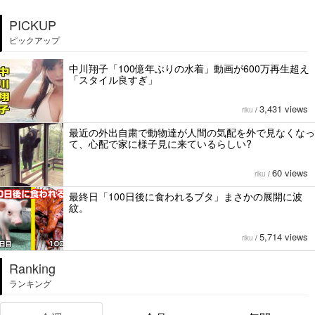
PICKUP
ピックアップ
中川翔子「100億年ぶりの水着」動画が600万再生超え
「スタイル良すぎ」
3,431 views
riku
/
最近の外出自粛で動物達が人間の気配を外で見なくなっ
て、心配で家に様子見に来ているらしい?
60 views
riku
/
最終日「100日後に食われるブタ」まさかの展開に波
紋。
5,714 views
riku
/
Ranking
ランキング