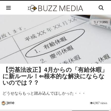
ライフ(350)
【労基法改正】4月からの「有給休暇」
に新ルール！⇐根本的な解決にならな
いのでは？？
どうせならもっと踏み込んでほしかった・・・
jene
4,967 views