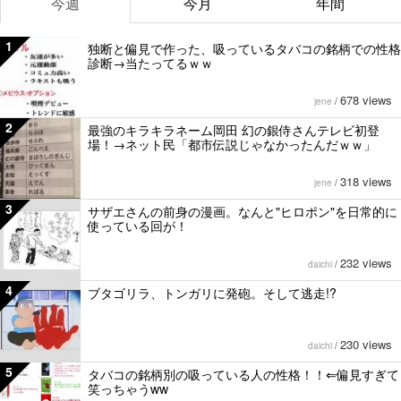
今週
今月
年間
1
独断と偏見で作った、吸っているタバコの銘柄での性格
診断→当たってるｗｗ
678 views
jene
/
2
最強のキラキラネーム岡田 幻の銀侍さんテレビ初登
場！→ネット民「都市伝説じゃなかったんだｗｗ」
318 views
jene
/
3
サザエさんの前身の漫画。なんと"ヒロポン"を日常的に
使っている回が！
232 views
daichi
/
4
ブタゴリラ、トンガリに発砲。そして逃走!?
230 views
daichi
/
5
タバコの銘柄別の吸っている人の性格！！⇐偏見すぎて
笑っちゃうww