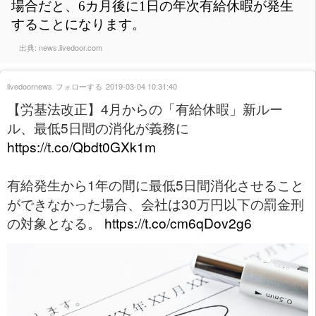
場合だと、6カ月後に1日の年次有給休暇が発生
することになります。
出典:
news.livedoor.com
livedoornews
フォローする
2019-03-04 10:31:40
【労基法改正】4月からの「有給休暇」新ルー
ル、最低5日間の消化が義務に
https://t.co/Qbdt0GXk1m
有給発生から1年の間に最低5日間消化させること
ができなかった場合、会社は30万円以下の罰金刑
の対象となる。
https://t.co/cm6qDov2g6