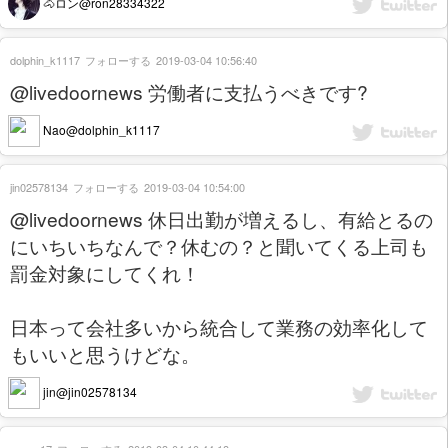
🐴ロン@ron28334322
dolphin_k1117
フォローする
2019-03-04 10:56:40
@livedoornews 労働者に支払うべきです?
Nao@dolphin_k1117
jin02578134
フォローする
2019-03-04 10:54:00
@livedoornews 休日出勤が増えるし、有給とるの
にいちいちなんで？休むの？と聞いてくる上司も
罰金対象にしてくれ！
日本って会社多いから統合して業務の効率化して
もいいと思うけどな。
jin@jin02578134