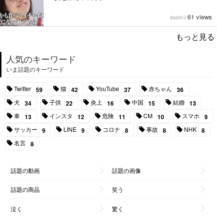
61 views
daichi
/
もっと見る
人気のキーワード
いま話題のキーワード
Twitter
猫
YouTube
赤ちゃん
59
42
37
36
犬
子供
炎上
中国
結婚
34
22
16
15
13
車
インスタ
危険
CM
スマホ
13
12
11
10
9
サッカー
LINE
コロナ
事故
NHK
9
9
8
8
8
名言
8
話題の動画
話題の画像
話題の商品
笑う
泣く
驚く