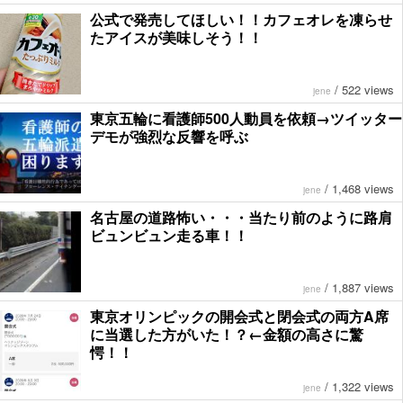
公式で発売してほしい！！カフェオレを凍らせ
たアイスが美味しそう！！
/
522 views
jene
東京五輪に看護師500人動員を依頼→ツイッター
デモが強烈な反響を呼ぶ
/
1,468 views
jene
名古屋の道路怖い・・・当たり前のように路肩
ビュンビュン走る車！！
/
1,887 views
jene
東京オリンピックの開会式と閉会式の両方A席
に当選した方がいた！？←金額の高さに驚
愕！！
/
1,322 views
jene