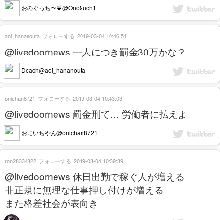
おのぐっち〜🍵@Ono9uch1
aoi_hananouta
フォローする
2019-03-04 10:46:51
@livedoornews 一人につき罰金30万かな？
Deach@aoi_hananouta
onichan8721
フォローする
2019-03-04 10:43:03
@livedoornews 罰金刑て… 労働者に払えよ
おにいちやん@onichan8721
ron28334322
フォローする
2019-03-04 10:39:39
@livedoornews 休日出勤で稼ぐ人が増える
非正規に無理な仕事押し付けが増える
また格差社会が表向き