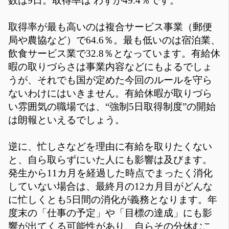
数は9日。取得率は わずか49.4％です。
取得率が最も高いのは複合サービス事業（郵便
局や農協など）で64.6％。最も低いのは宿泊業、
飲食サービス業で32.8％となっています。有給休
暇の取りづらさは事業内容などにもよるでしょ
うが、それでも国が定めた今回のルールを守ら
ないわけにはいきません。有給休暇が取りづら
い雰囲気の職場では、“強制5日取得制度”の開始
は朗報といえるでしょう。
逆に、忙しさなどを理由に有給を取りたくない
と、自ら取らずにいた人にも影響は及びます。
発生から11カ月を経過した時点でまったく消化
していない場合は、最終月の12カ月目がどんな
に忙しくとも5日間の消化が義務となります。年
度末の「仕事の予定」や「目標の達成」にも影
響が出てくる可能性があり、自らその分休むこ