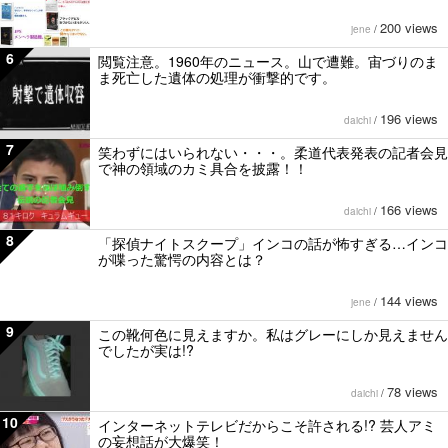
200 views
jene
/
6
閲覧注意。1960年のニュース。山で遭難。宙づりのま
ま死亡した遺体の処理が衝撃的です。
196 views
daichi
/
7
笑わずにはいられない・・・。柔道代表発表の記者会見
で神の領域のカミ具合を披露！！
166 views
daichi
/
8
「探偵ナイトスクープ」インコの話が怖すぎる…インコ
が喋った驚愕の内容とは？
144 views
jene
/
9
この靴何色に見えますか。私はグレーにしか見えません
でしたが実は!?
78 views
daichi
/
10
インターネットテレビだからこそ許される!? 芸人アミ
の妄想話が大爆笑！