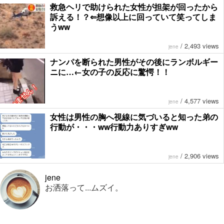
救急ヘリで助けられた女性が担架が回ったから
訴える！？⇐想像以上に回っていて笑ってしま
うww
/
2,493 views
jene
ナンパを断られた男性がその後にランボルギー
ニに…←女の子の反応に驚愕！！
/
4,577 views
jene
女性は男性の胸へ視線に気づいると知った弟の
行動が・・・ww行動力ありすぎww
/
2,906 views
jene
jene
お洒落って...ムズイ。